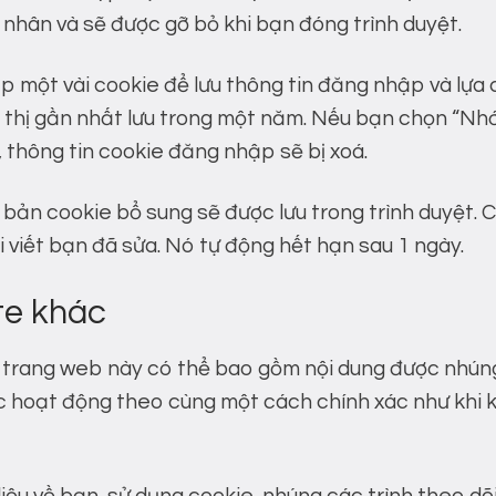
nhân và sẽ được gỡ bỏ khi bạn đóng trình duyệt.
ập một vài cookie để lưu thông tin đăng nhập và lựa
ển thị gần nhất lưu trong một năm. Nếu bạn chọn “Nhớ
, thông tin cookie đăng nhập sẽ bị xoá.
 bản cookie bổ sung sẽ được lưu trong trình duyệt. 
 viết bạn đã sửa. Nó tự động hết hạn sau 1 ngày.
te khác
 trang web này có thể bao gồm nội dung được nhúng (ví 
 hoạt động theo cùng một cách chính xác như khi 