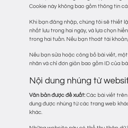
Cookie này không bao gồm thông tin cá 
Khi bạn đăng nhập, chúng tôi sẽ thiết l
nhất lưu trong hai ngày, và lựa chọn hi
trong hai tuần. Nếu bạn thoát tài khoản
Nếu bạn sửa hoặc công bố bài viết, một
nhân và chỉ đơn giản bao gồm ID của bài
Nội dung nhúng từ websi
Văn bản được đề xuất:
Các bài viết trên
dung được nhúng từ các trang web khác
khác.