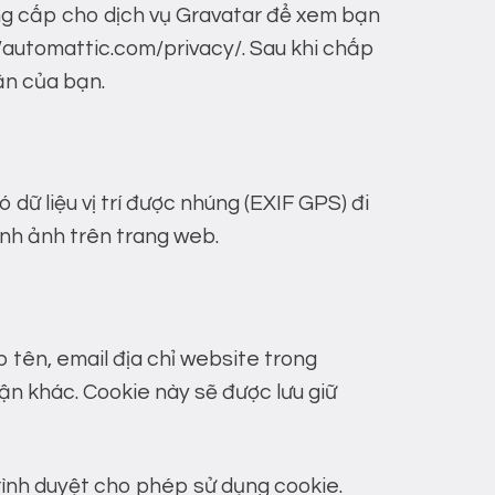
ung cấp cho dịch vụ Gravatar để xem bạn
/automattic.com/privacy/. Sau khi chấp
ận của bạn.
 dữ liệu vị trí được nhúng (EXIF GPS) đi
hình ảnh trên trang web.
 tên, email địa chỉ website trong
ận khác. Cookie này sẽ được lưu giữ
rình duyệt cho phép sử dụng cookie.