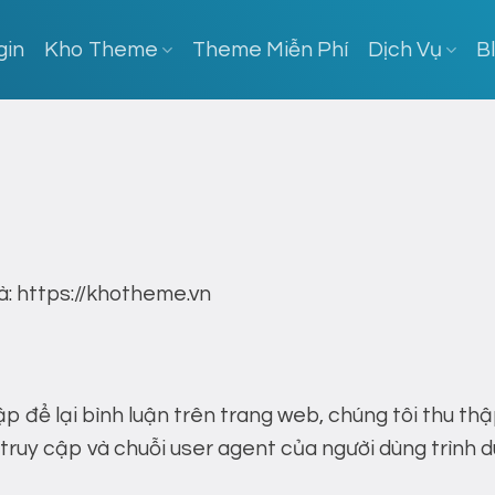
gin
Kho Theme
Theme Miễn Phí
Dịch Vụ
B
là: https://khotheme.vn
p để lại bình luận trên trang web, chúng tôi thu thậ
ời truy cập và chuỗi user agent của người dùng trình