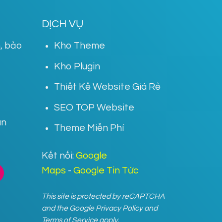
DỊCH VỤ
, bảo
Kho Theme
Kho Plugin
Thiết Kế Website Giá Rẻ
SEO TOP Website
án
Theme Miễn Phí
Kết nối:
Google
Maps
-
Google Tin Tức
This site is protected by reCAPTCHA
and the Google
Privacy Policy
and
Terms of Service
apply.