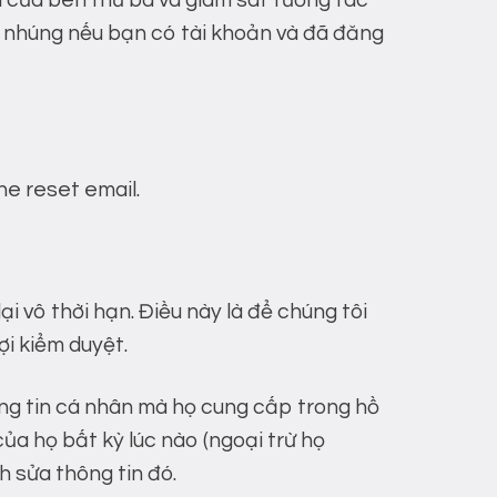
i của bên thứ ba và giám sát tương tác
c nhúng nếu bạn có tài khoản và đã đăng
he reset email.
lại vô thời hạn. Điều này là để chúng tôi
ợi kiểm duyệt.
hông tin cá nhân mà họ cung cấp trong hồ
ủa họ bất kỳ lúc nào (ngoại trừ họ
h sửa thông tin đó.