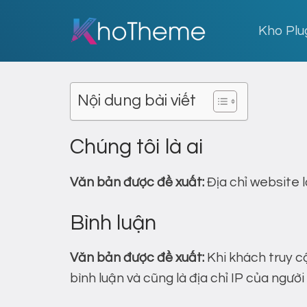
Skip
to
Kho Plu
content
Nội dung bài viết
Chúng tôi là ai
Văn bản được đề xuất:
Địa chỉ website 
Bình luận
Văn bản được đề xuất:
Khi khách truy cậ
bình luận và cũng là địa chỉ IP của ngư