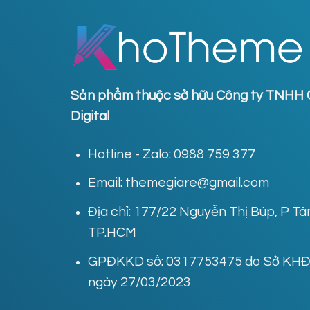
Sản phẩm thuộc sở hữu Công ty TNHH 
Digital
Hotline - Zalo: 0988 759 377
Email: themegiare@gmail.com
Địa chỉ: 177/22 Nguyễn Thị Búp, P T
TP.HCM
GPĐKKD số: 0317753475 do Sở KHĐT
ngày 27/03/2023