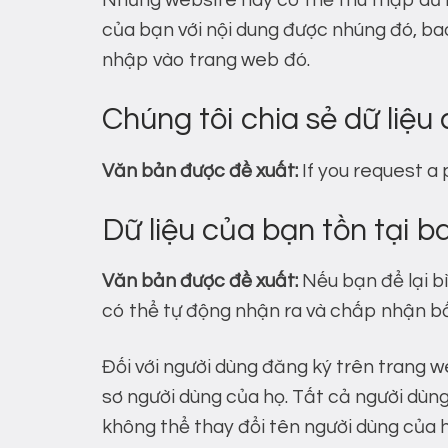
Những website này có thể thu thập dữ li
của bạn với nội dung được nhúng đó, ba
nhập vào trang web đó.
Chúng tôi chia sẻ dữ liệu 
Văn bản được đề xuất:
If you request a 
Dữ liệu của bạn tồn tại b
Văn bản được đề xuất:
Nếu bạn để lại bì
có thể tự động nhận ra và chấp nhận bất
Đối với người dùng đăng ký trên trang w
sơ người dùng của họ. Tất cả người dùng
không thể thay đổi tên người dùng của h