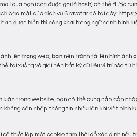
email của bạn (còn được gọi là hash) có thể được c
ch bảo mật của dịch vụ Gravatar có tại đây: https:/
 bạn được hiển thị công khai trong ngữ cảnh bình lu
ảnh lên trang web, bạn nên tránh tải lên hình ảnh có
 tải xuống và giải nén bất kỳ dữ liệu vị trí nào từ 
h luận trong website, bạn có thể cung cấp cần nhập
 không cần nhập thông tin nhiều lần khi viết bình lu
 sẽ thiết lập một cookie tạm thời để xác định nếu t