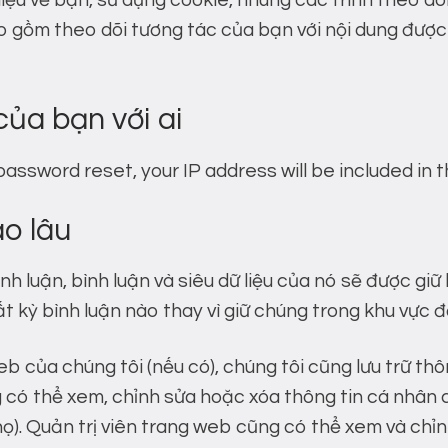
ệu về bạn, sử dụng cookie, nhúng các trình theo dõ
o gồm theo dõi tương tác của bạn với nội dung đượ
của bạn với ai
password reset, your IP address will be included in t
ao lâu
nh luận, bình luận và siêu dữ liệu của nó sẽ được giữ 
 kỳ bình luận nào thay vì giữ chúng trong khu vực đ
eb của chúng tôi (nếu có), chúng tôi cũng lưu trữ t
 có thể xem, chỉnh sửa hoặc xóa thông tin cá nhân c
ọ). Quản trị viên trang web cũng có thể xem và chỉn