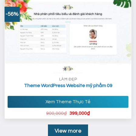
700,000₫.
-56%
LÀM ĐẸP
Theme WordPress Website mỹ phẩm 09
Xem Theme Thực Tế
Giá
Giá
900,000
₫
399,000
₫
gốc
hiện
là:
tại
900,000₫.
là:
399,000₫.
View more