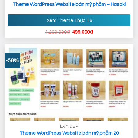
Theme WordPress Website bán mỹ phẩm – Hasaki
Xem Theme Thực Tế
Giá
Giá
1,200,000
₫
499,000
₫
gốc
hiện
là:
tại
1,200,000₫.
là:
499,000₫.
-58%
LÀM ĐẸP
Theme WordPress Website bán mỹ phẩm 20