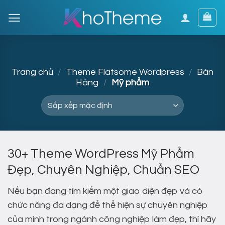
Skip
to
content
Trang chủ
/
Theme Flatsome Wordpress
/
Bán
Hàng
/
Mỹ phẩm
30+ Theme WordPress Mỹ Phẩm
Đẹp, Chuyên Nghiệp, Chuẩn SEO
Nếu bạn đang tìm kiếm một giao diện đẹp và có
chức năng đa dạng để thể hiện sự chuyên nghiệp
của mình trong ngành công nghiệp làm đẹp, thì hãy