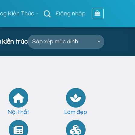
log Kiến Thức
Đăng nhập
kiến trúc
Nội thất
Làm đẹp