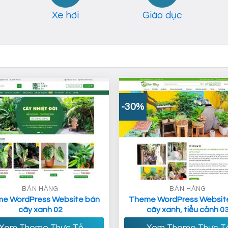
Xe hơi
Giáo dục
-30%
BÁN HÀNG
BÁN HÀNG
e WordPress Website bán
Theme WordPress Websit
cây xanh 02
cây xanh, tiểu cảnh 0
Xem Theme Thực Tế
Xem Theme Thực T