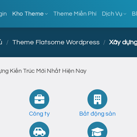
gin
Kho Theme
Theme Miễn Phí
Dịch Vụ
B
ủ
/
Theme Flatsome Wordpress
/
Xây dựng 
g Kiến Trúc Mới Nhất Hiện Nay
Công ty
Bất động sản