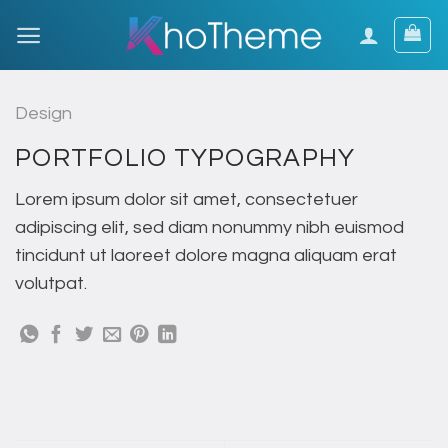
Skip
to
content
Design
PORTFOLIO TYPOGRAPHY
Lorem ipsum dolor sit amet, consectetuer
adipiscing elit, sed diam nonummy nibh euismod
tincidunt ut laoreet dolore magna aliquam erat
volutpat.