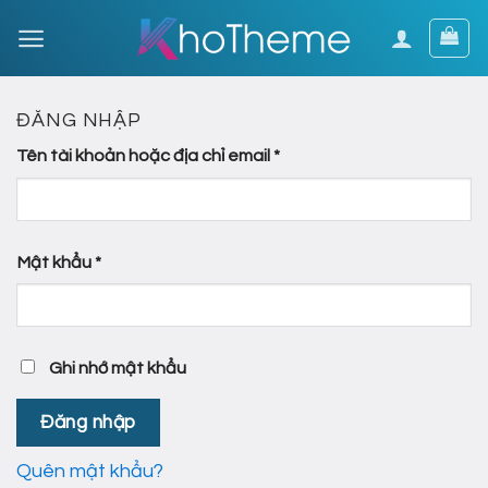
Skip
to
content
ĐĂNG NHẬP
Tên tài khoản hoặc địa chỉ email
*
Mật khẩu
*
Ghi nhớ mật khẩu
Đăng nhập
Quên mật khẩu?