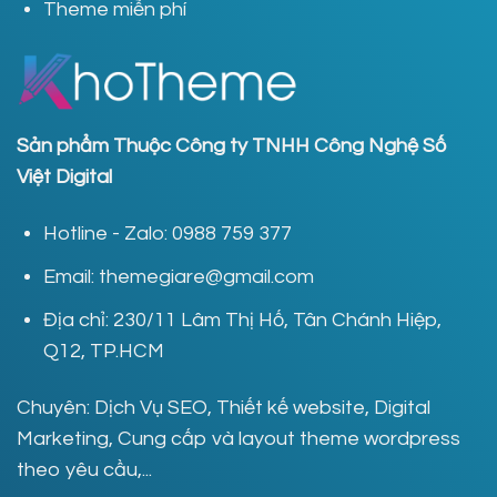
Theme miễn phí
Sản phẩm Thuộc Công ty TNHH Công Nghệ Số
Việt Digital
Hotline - Zalo: 0988 759 377
Email: themegiare@gmail.com
Địa chỉ: 230/11 Lâm Thị Hố, Tân Chánh Hiệp,
Q12, TP.HCM
Chuyên: Dịch Vụ SEO, Thiết kế website, Digital
Marketing, Cung cấp và layout theme wordpress
theo yêu cầu,...