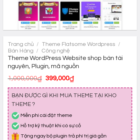
Trang chủ
/
Theme Flatsome Wordpress
/
Bán Hàng
/
Công nghệ
Theme WordPress Website shop bán tài
nguyên, Plugin, mã nguồn
Giá
Giá
1,000,000
₫
399,000
₫
gốc
hiện
là:
tại
BẠN ĐƯỢC GÌ KHI MUA THEME TẠI KHO
1,000,000₫.
là:
399,000₫.
THEME ?
Miễn phí cài đặt theme
Hỗ trợ kỹ thuật khi có sự cố
Tặng ngay bộ plugin trả phí trị giá gần