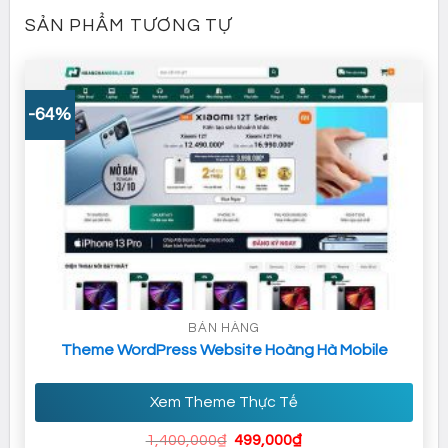
SẢN PHẨM TƯƠNG TỰ
-64%
BÁN HÀNG
Theme WordPress Website Hoàng Hà Mobile
Xem Theme Thực Tế
Giá
Giá
1,400,000
₫
499,000
₫