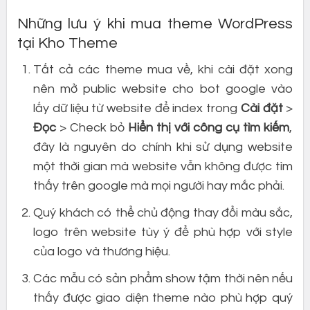
Những lưu ý khi mua theme WordPress
tại Kho Theme
Tất cả các theme mua về, khi cài đặt xong
nên mở public website cho bot google vào
lấy dữ liệu từ website để index trong
Cài đặt
>
Đọc
> Check bỏ
Hiển thị với công cụ tìm kiếm
,
đây là nguyên do chính khi sử dụng website
một thời gian mà website vẫn không được tìm
thấy trên google mà mọi người hay mắc phải.
Quý khách có thể chủ động thay đổi màu sắc,
logo trên website tùy ý để phù hợp với style
của logo và thương hiệu.
Các mẫu có sản phẩm show tậm thời nên nếu
thấy được giao diện theme nào phù hợp quý