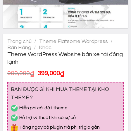
Trang chủ
/
Theme Flatsome Wordpress
/
Bán Hàng
/
Khác
Theme WordPress Website bán xe tải đông
lạnh
Giá
Giá
900,000
₫
399,000
₫
gốc
hiện
là:
tại
BẠN ĐƯỢC GÌ KHI MUA THEME TẠI KHO
900,000₫.
là:
399,000₫.
THEME ?
Miễn phí cài đặt theme
Hỗ trợ kỹ thuật khi có sự cố
Tặng ngay bộ plugin trả phí trị giá gần