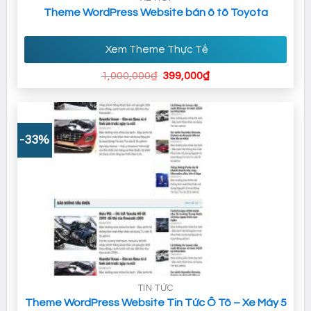
Theme WordPress Website bán ô tô Toyota
Xem Theme Thực Tế
Giá
Giá
1,000,000
₫
399,000
₫
gốc
hiện
là:
tại
1,000,000₫.
là:
399,000₫.
-33%
TIN TỨC
Theme WordPress Website Tin Tức Ô Tô – Xe Máy 5