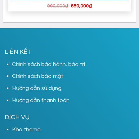
Giá
Giá
900,000
₫
650,000
₫
gốc
hiện
là:
tại
900,000₫.
là:
650,000₫.
LIÊN KẾT
Chính sách bảo hành, bảo trì
Chính sách bảo mật
Hướng dẫn sử dụng
Hướng dẫn thanh toán
DỊCH VỤ
Kho theme