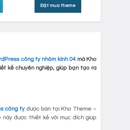
Đặt mua theme
dPress công ty nhôm kính 04
mà Kho
ết kế chuyên nghiệp, giúp bạn tạo ra
s công ty
được bán tại Kho Theme –
ày được thiết kế với mục đích giúp