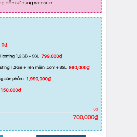
ớng dẫn sử dụng website
0₫
799,000₫
Hosting 1,2GB + SSL
990,000₫
sting 1,2GB + Tên miền .com + SSL
1,990,000₫
ăng sản phẩm
150,000₫
0₫
700,000
₫