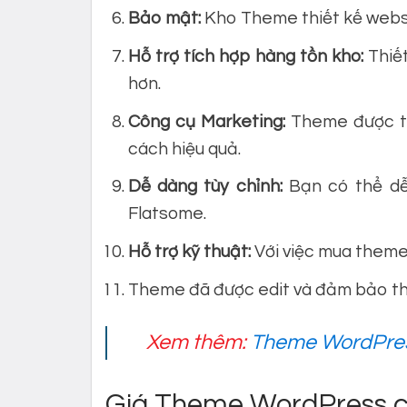
Bảo mật:
Kho Theme thiết kế websi
Hỗ trợ tích hợp hàng tồn kho:
Thiết
hơn.
Công cụ Marketing:
Theme được tí
cách hiệu quả.
Dễ dàng tùy chỉnh:
Bạn có thể dễ
Flatsome.
Hỗ trợ kỹ thuật:
Với việc mua theme,
Theme đã được edit và đảm bảo th
Xem thêm:
Theme WordPres
Giá Theme WordPress c