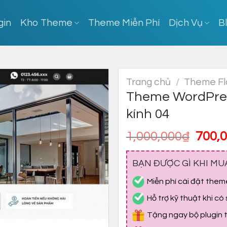
gin
Kho Theme
Theme Miễn Phí
Dịch Vụ
B
Trang chủ
/
Theme Fl
Theme WordPres
kính 04
Giá
1,000,000
₫
700,
gốc
là:
BẠN ĐƯỢC GÌ KHI MU
1,000
Miễn phí cài đặt them
Hỗ trợ kỹ thuật khi có
Tặng ngay bộ plugin tr