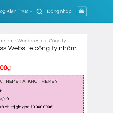
log Kiến Thức
Đăng nhập
atsome Wordpress
/
Công ty
s Website công ty nhôm
Giá
000
₫
hiện
tại
A THEME TẠI KHO THEME ?
,000₫.
là:
e
700,000₫.
 sự cố
ả phí trị giá gần
10.000.000đ