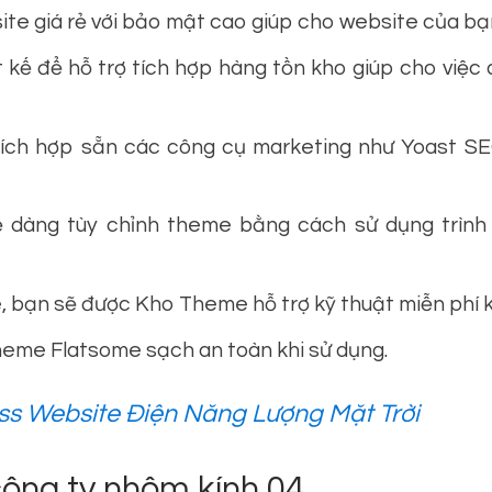
te giá rẻ với bảo mật cao giúp cho website của bạn
 kế để hỗ trợ tích hợp hàng tồn kho giúp cho việc
ch hợp sẵn các công cụ marketing như Yoast SE
 dàng tùy chỉnh theme bằng cách sử dụng trình
 bạn sẽ được Kho Theme hỗ trợ kỹ thuật miễn phí kh
eme Flatsome sạch an toàn khi sử dụng.
s Website Điện Năng Lượng Mặt Trời
ông ty nhôm kính 04