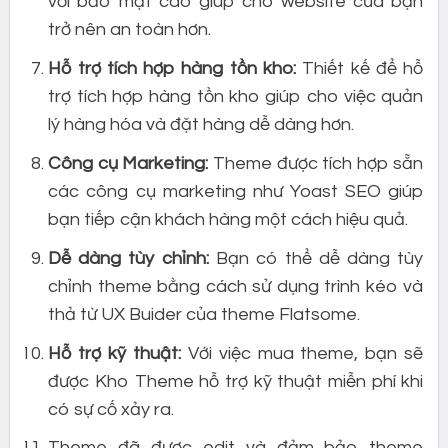
với bảo mật cao giúp cho website của bạn
trở nên an toàn hơn.
Hỗ trợ tích hợp hàng tồn kho:
Thiết kế để hỗ
trợ tích hợp hàng tồn kho giúp cho việc quản
lý hàng hóa và đặt hàng dễ dàng hơn.
Công cụ Marketing:
Theme được tích hợp sẵn
các công cụ marketing như Yoast SEO giúp
bạn tiếp cận khách hàng một cách hiệu quả.
Dễ dàng tùy chỉnh:
Bạn có thể dễ dàng tùy
chỉnh theme bằng cách sử dụng trình kéo và
thả từ UX Buider của theme Flatsome.
Hỗ trợ kỹ thuật:
Với việc mua theme, bạn sẽ
được Kho Theme hỗ trợ kỹ thuật miễn phí khi
có sự cố xảy ra.
Theme đã được edit và đảm bảo theme