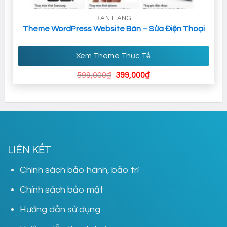
BÁN HÀNG
Theme WordPress Website Bán – Sửa Điện Thoại
Xem Theme Thực Tế
Giá
Giá
599,000
₫
399,000
₫
gốc
hiện
là:
tại
599,000₫.
là:
399,000₫.
LIÊN KẾT
Chính sách bảo hành, bảo trì
Chính sách bảo mật
Hướng dẫn sử dụng