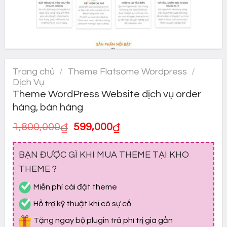
Trang chủ
/
Theme Flatsome Wordpress
/
Dịch Vụ
Theme WordPress Website dịch vụ order
hàng, bán hàng
Giá
Giá
1,800,000
₫
599,000
₫
gốc
hiện
là:
tại
BẠN ĐƯỢC GÌ KHI MUA THEME TẠI KHO
1,800,000₫.
là:
599,000₫.
THEME ?
Miễn phí cài đặt theme
Hỗ trợ kỹ thuật khi có sự cố
Tặng ngay bộ plugin trả phí trị giá gần