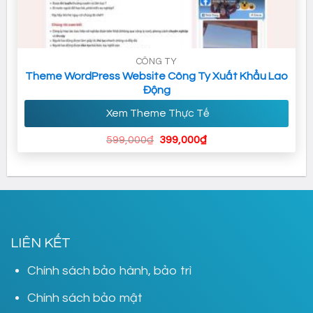
CÔNG TY
Theme WordPress Website Công Ty Xuất Khẩu Lao
Động
Xem Theme Thực Tế
Giá
Giá
599,000
₫
399,000
₫
gốc
hiện
là:
tại
599,000₫.
là:
399,000₫.
LIÊN KẾT
Chính sách bảo hành, bảo trì
Chính sách bảo mật