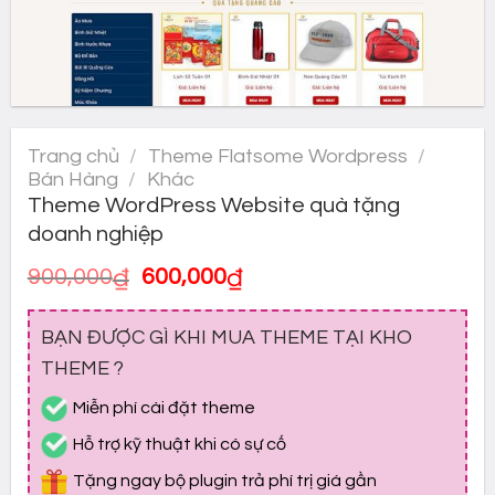
Trang chủ
/
Theme Flatsome Wordpress
/
Bán Hàng
/
Khác
Theme WordPress Website quà tặng
doanh nghiệp
Giá
Giá
900,000
₫
600,000
₫
gốc
hiện
là:
tại
BẠN ĐƯỢC GÌ KHI MUA THEME TẠI KHO
900,000₫.
là:
600,000₫.
THEME ?
Miễn phí cài đặt theme
Hỗ trợ kỹ thuật khi có sự cố
Tặng ngay bộ plugin trả phí trị giá gần