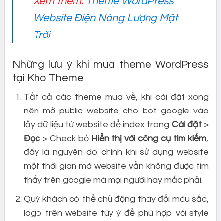
Xem thêm:
Theme WordPress
Website Điện Năng Lượng Mặt
Trời
Những lưu ý khi mua theme WordPress
tại Kho Theme
Tất cả các theme mua về, khi cài đặt xong
nên mở public website cho bot google vào
lấy dữ liệu từ website để index trong
Cài đặt
>
Đọc
> Check bỏ
Hiển thị với công cụ tìm kiếm
,
đây là nguyên do chính khi sử dụng website
một thời gian mà website vẫn không được tìm
thấy trên google mà mọi người hay mắc phải.
Quý khách có thể chủ động thay đổi màu sắc,
logo trên website tùy ý để phù hợp với style