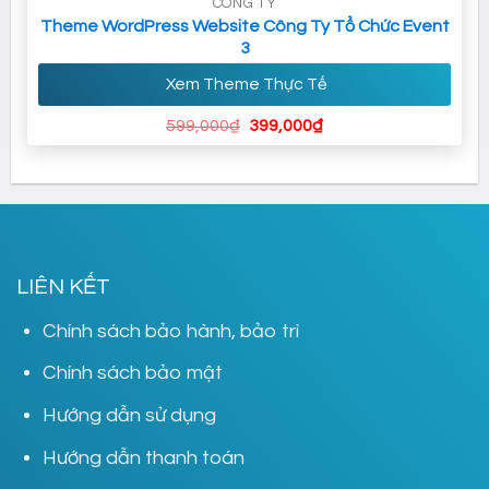
CÔNG TY
Theme WordPress Website Công Ty Tổ Chức Event
3
Xem Theme Thực Tế
Giá
Giá
599,000
₫
399,000
₫
gốc
hiện
là:
tại
599,000₫.
là:
399,000₫.
LIÊN KẾT
Chính sách bảo hành, bảo trì
Chính sách bảo mật
Hướng dẫn sử dụng
Hướng dẫn thanh toán