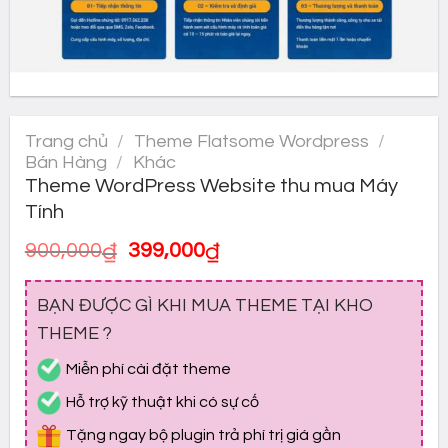
Trang chủ
/
Theme Flatsome Wordpress
/
Bán Hàng
/
Khác
Theme WordPress Website thu mua Máy
Tính
Giá
Giá
900,000
₫
399,000
₫
gốc
hiện
là:
tại
BẠN ĐƯỢC GÌ KHI MUA THEME TẠI KHO
900,000₫.
là:
399,000₫.
THEME ?
Miễn phí cài đặt theme
Hỗ trợ kỹ thuật khi có sự cố
Tặng ngay bộ plugin trả phí trị giá gần