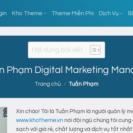
gin
Kho Theme
Theme Miễn Phí
Dịch Vụ
B
Nội dung bài viết
n Phạm Digital Marketing Man
Trang chủ
/
Tuấn Phạm
Xin chào! Tôi là Tuấn Phạm là người quản lý 
www.khotheme.vn
nơi đội ngũ chúng tôi cun
sạch với giá rẻ, chất lượng và dịch vụ tốt nh