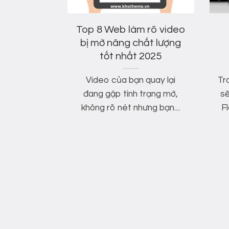
rang web
Top 8 Web làm rõ video
 trên
bị mờ nâng chất lượng
ới nhất
tốt nhất 2025
3
Video của bạn quay lại
Tro
ch tạo 1
đang gặp tình trạng mờ,
s
hàng trên
không rõ nét nhưng bạn....
F
giản nhất