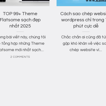
TOP 99+ Theme
Cách sao chép webs
Flatsome sạch đẹp
wordpress chỉ trong 
nhất 2025
phút cực dễ
ng bài viết này, chúng tôi
Chắc chắn ai cũng đã t
ẽ tổng hợp những Theme
gặp khó khăn về việc s
latsome mới nhất sạch....
chép website vì....
2 COMMENTS