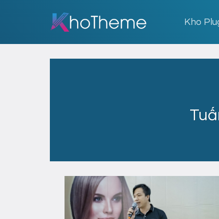
Skip
to
Kho Plu
content
Tuấ