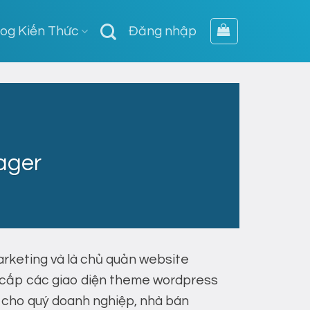
log Kiến Thức
Đăng nhập
ager
marketing và là chủ quản website
g cấp các giao diện theme wordpress
ất cho quý doanh nghiệp, nhà bán