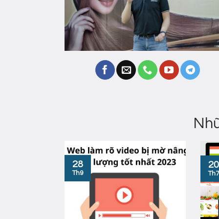
Nhữ
28
20
Th9
Th7