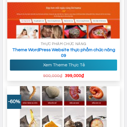
THỰC PHẨM CHỨC NĂNG
Theme WordPress Website thực phẩm chức năng
09
Xem Theme Thực Tế
Giá
Giá
900,000
₫
399,000
₫
gốc
hiện
là:
tại
900,000₫.
là:
399,000₫.
-60%