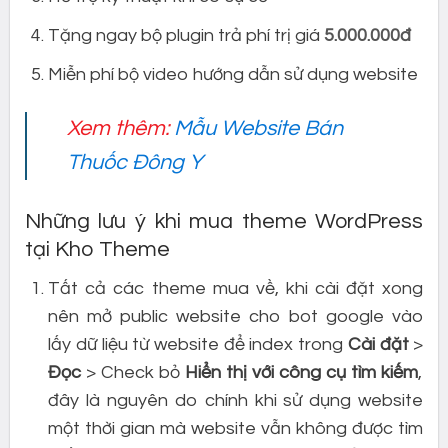
Tặng ngay bộ plugin trả phí trị giá
5.000.000đ
Miễn phí bộ video hướng dẫn sử dụng website
Xem thêm:
Mẫu Website Bán
Thuốc Đông Y
Những lưu ý khi mua theme WordPress
tại Kho Theme
Tất cả các theme mua về, khi cài đặt xong
nên mở public website cho bot google vào
lấy dữ liệu từ website để index trong
Cài đặt
>
Đọc
> Check bỏ
Hiển thị với công cụ tìm kiếm
,
đây là nguyên do chính khi sử dụng website
một thời gian mà website vẫn không được tìm