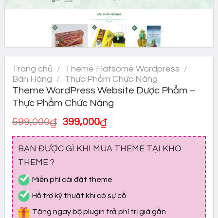
Trang chủ
/
Theme Flatsome Wordpress
/
Bán Hàng
/
Thực Phẩm Chức Năng
Theme WordPress Website Dược Phẩm –
Thực Phẩm Chức Năng
Giá
Giá
599,000
₫
399,000
₫
gốc
hiện
là:
tại
BẠN ĐƯỢC GÌ KHI MUA THEME TẠI KHO
599,000₫.
là:
399,000₫.
THEME ?
Miễn phí cài đặt theme
Hỗ trợ kỹ thuật khi có sự cố
Tặng ngay bộ plugin trả phí trị giá gần