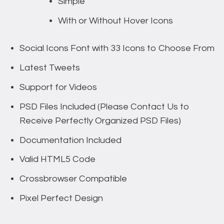
Simple
With or Without Hover Icons
Social Icons Font with 33 Icons to Choose From
Latest Tweets
Support for Videos
PSD Files Included (Please Contact Us to
Receive Perfectly Organized PSD Files)
Documentation Included
Valid HTML5 Code
Crossbrowser Compatible
Pixel Perfect Design