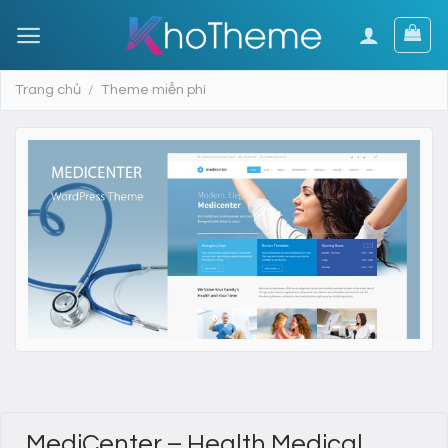
Skip
to
content
Trang chủ
/
Theme miễn phí
MediCenter – Health Medical