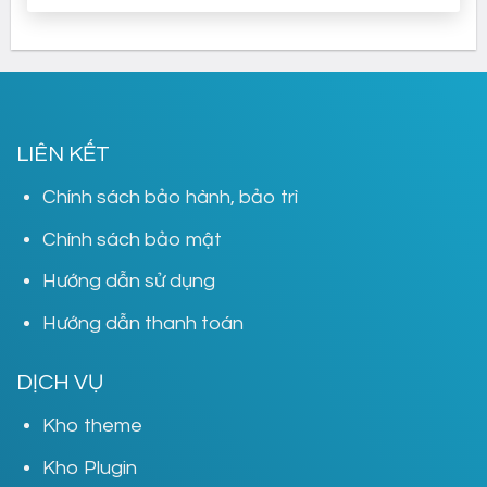
gốc
hiện
là:
tại
800,000₫.
là:
399,000₫.
LIÊN KẾT
Chính sách bảo hành, bảo trì
Chính sách bảo mật
Hướng dẫn sử dụng
Hướng dẫn thanh toán
DỊCH VỤ
Kho theme
Kho Plugin