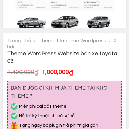
Trang chủ
/
Theme Flatsome Wordpress
/
Xe
hơi
Theme WordPress Website bán xe toyota
03
Giá
Giá
1,400,000
₫
1,000,000
₫
gốc
hiện
là:
tại
BẠN ĐƯỢC GÌ KHI MUA THEME TẠI KHO
1,400,000₫.
là:
1,000,000₫.
THEME ?
Miễn phí cài đặt theme
Hỗ trợ kỹ thuật khi có sự cố
Tặng ngay bộ plugin trả phí trị giá gần