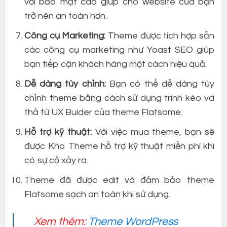
với bảo mật cao giúp cho website của bạn
trở nên an toàn hơn.
Công cụ Marketing:
Theme được tích hợp sẵn
các công cụ marketing như Yoast SEO giúp
bạn tiếp cận khách hàng một cách hiệu quả.
Dễ dàng tùy chỉnh:
Bạn có thể dễ dàng tùy
chỉnh theme bằng cách sử dụng trình kéo và
thả từ UX Buider của theme Flatsome.
Hỗ trợ kỹ thuật:
Với việc mua theme, bạn sẽ
được Kho Theme hỗ trợ kỹ thuật miễn phí khi
có sự cố xảy ra.
Theme đã được edit và đảm bảo theme
Flatsome sạch an toàn khi sử dụng.
Xem thêm:
Theme WordPress