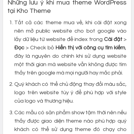
Những lưu ý khi mua theme WordPress
tại Kho Theme
Tất cả các theme mua về, khi cài đặt xong
nên mở public website cho bot google vào
lấy dữ liệu từ website để index trong
Cài đặt
>
Đọc
> Check bỏ
Hiển thị với công cụ tìm kiếm
,
đây là nguyên do chính khi sử dụng website
một thời gian mà website vẫn không được tìm
thấy trên google mà mọi người hay mắc phải.
Quý khách có thể chủ động thay đổi màu sắc,
logo trên website tùy ý để phù hợp với style
của logo và thương hiệu.
Các mẫu có sản phẩm show tậm thời nên nếu
thấy được giao diện theme nào phù hợp quý
khách có thể sử dụng theme đó chạy cho