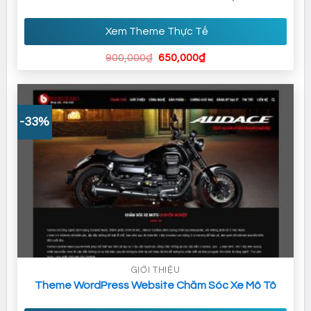
Xem Theme Thực Tế
Giá
Giá
900,000
₫
650,000
₫
gốc
hiện
là:
tại
900,000₫.
là:
650,000₫.
-33%
GIỚI THIỆU
Theme WordPress Website Chăm Sóc Xe Mô Tô