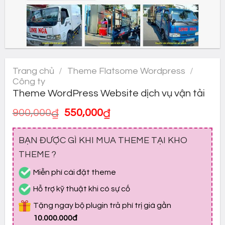
Trang chủ
/
Theme Flatsome Wordpress
/
Công ty
Theme WordPress Website dịch vụ vận tải
Giá
Giá
900,000
₫
550,000
₫
gốc
hiện
là:
tại
BẠN ĐƯỢC GÌ KHI MUA THEME TẠI KHO
900,000₫.
là:
550,000₫.
THEME ?
Miễn phí cài đặt theme
Hỗ trợ kỹ thuật khi có sự cố
Tặng ngay bộ plugin trả phí trị giá gần
10.000.000đ