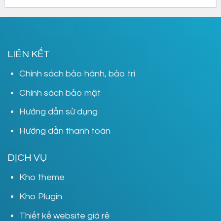
900,000₫.
là:
399,000₫.
LIÊN KẾT
Chính sách bảo hành, bảo trì
Chính sách bảo mật
Hướng dẫn sử dụng
Hướng dẫn thanh toán
DỊCH VỤ
Kho theme
Kho Plugin
Thiết kế website giá rẻ