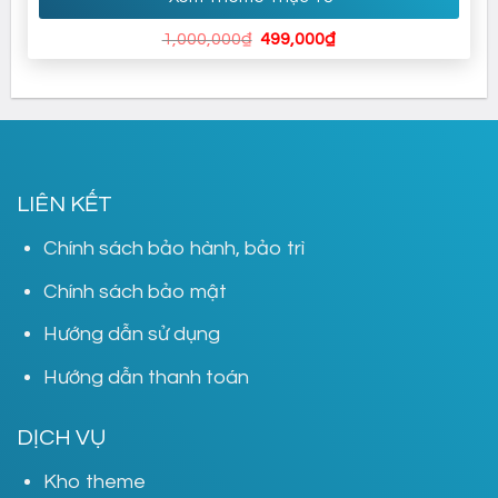
Giá
Giá
1,000,000
₫
499,000
₫
gốc
hiện
là:
tại
1,000,000₫.
là:
499,000₫.
LIÊN KẾT
Chính sách bảo hành, bảo trì
Chính sách bảo mật
Hướng dẫn sử dụng
Hướng dẫn thanh toán
DỊCH VỤ
Kho theme