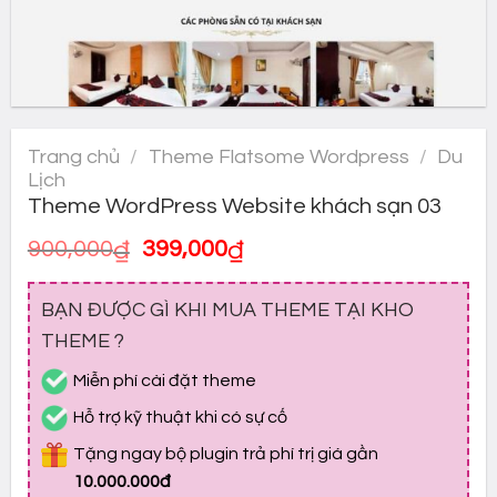
Trang chủ
/
Theme Flatsome Wordpress
/
Du
Lịch
Theme WordPress Website khách sạn 03
Giá
Giá
900,000
₫
399,000
₫
gốc
hiện
là:
tại
BẠN ĐƯỢC GÌ KHI MUA THEME TẠI KHO
900,000₫.
là:
399,000₫.
THEME ?
Miễn phí cài đặt theme
Hỗ trợ kỹ thuật khi có sự cố
Tặng ngay bộ plugin trả phí trị giá gần
10.000.000đ