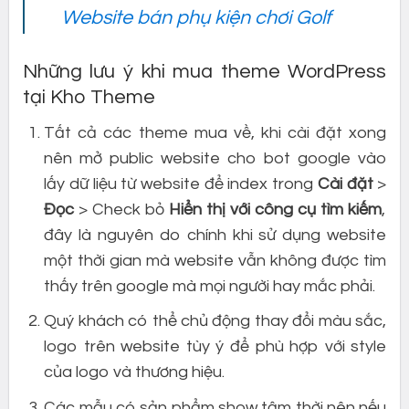
Website bán phụ kiện chơi Golf
Những lưu ý khi mua theme WordPress
tại Kho Theme
Tất cả các theme mua về, khi cài đặt xong
nên mở public website cho bot google vào
lấy dữ liệu từ website để index trong
Cài đặt
>
Đọc
> Check bỏ
Hiển thị với công cụ tìm kiếm
,
đây là nguyên do chính khi sử dụng website
một thời gian mà website vẫn không được tìm
thấy trên google mà mọi người hay mắc phải.
Quý khách có thể chủ động thay đổi màu sắc,
logo trên website tùy ý để phù hợp với style
của logo và thương hiệu.
Các mẫu có sản phẩm show tậm thời nên nếu