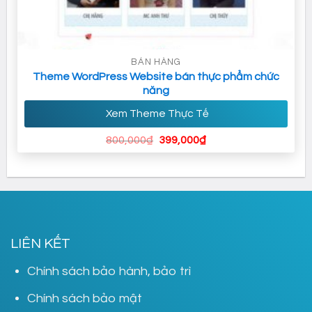
BÁN HÀNG
Theme WordPress Website bán thực phẩm chức
năng
Xem Theme Thực Tế
Giá
Giá
800,000
₫
399,000
₫
gốc
hiện
là:
tại
800,000₫.
là:
399,000₫.
LIÊN KẾT
Chính sách bảo hành, bảo trì
Chính sách bảo mật