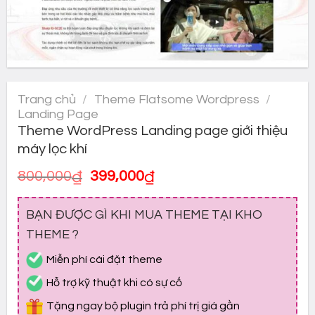
Trang chủ
/
Theme Flatsome Wordpress
/
Landing Page
Theme WordPress Landing page giới thiệu
máy lọc khí
Giá
Giá
800,000
₫
399,000
₫
gốc
hiện
là:
tại
BẠN ĐƯỢC GÌ KHI MUA THEME TẠI KHO
800,000₫.
là:
399,000₫.
THEME ?
Miễn phí cài đặt theme
Hỗ trợ kỹ thuật khi có sự cố
Tặng ngay bộ plugin trả phí trị giá gần