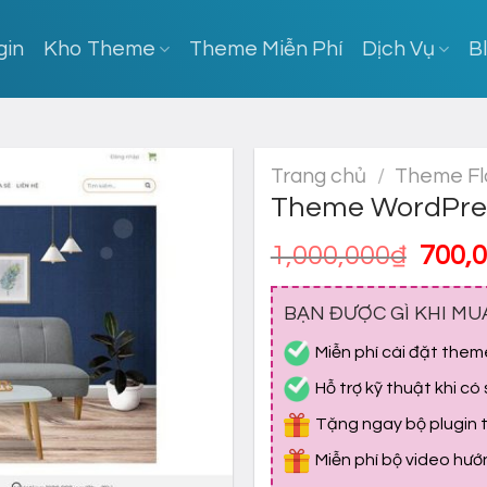
gin
Kho Theme
Theme Miễn Phí
Dịch Vụ
B
Trang chủ
/
Theme Fl
Theme WordPres
Giá
1,000,000
₫
700,
gốc
là:
BẠN ĐƯỢC GÌ KHI MU
1,000
Miễn phí cài đặt them
Hỗ trợ kỹ thuật khi có
Tặng ngay bộ plugin tr
Miễn phí bộ video hư