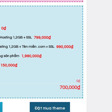
0₫
799,000₫
Hosting 1,2GB + SSL
990,000₫
sting 1,2GB + Tên miền .com + SSL
1,990,000₫
ăng sản phẩm
150,000₫
0₫
700,000
₫
Đặt mua theme