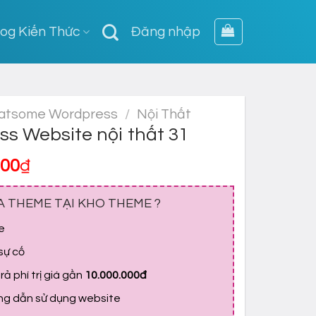
log Kiến Thức
Đăng nhập
atsome Wordpress
/
Nội Thất
s Website nội thất 31
Giá
000
₫
hiện
tại
A THEME TẠI KHO THEME ?
,000₫.
là:
e
700,000₫.
 sự cố
ả phí trị giá gần
10.000.000đ
ớng dẫn sử dụng website