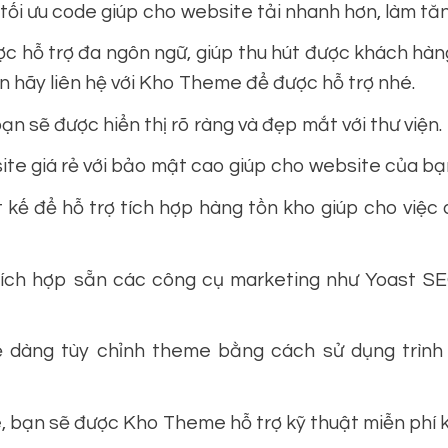
 tối ưu code giúp cho website tải nhanh hơn, làm tă
 hỗ trợ đa ngôn ngữ, giúp thu hút được khách hàng
ạn hãy liên hệ với Kho Theme để được hỗ trợ nhé.
 sẽ được hiển thị rõ ràng và đẹp mắt với thư viện.
te giá rẻ với bảo mật cao giúp cho website của bạn
 kế để hỗ trợ tích hợp hàng tồn kho giúp cho việc
ch hợp sẵn các công cụ marketing như Yoast SE
 dàng tùy chỉnh theme bằng cách sử dụng trình
 bạn sẽ được Kho Theme hỗ trợ kỹ thuật miễn phí kh