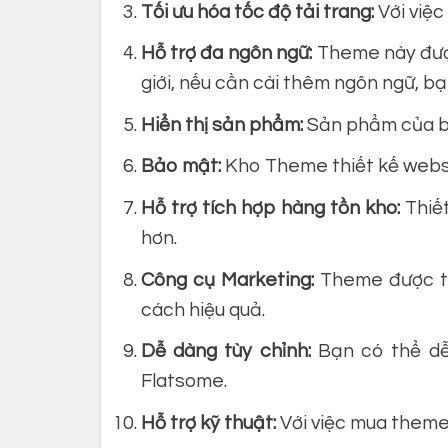
Tối ưu hóa tốc độ tải trang:
Với việc
Hỗ trợ đa ngôn ngữ:
Theme này được
giới, nếu cần cài thêm ngôn ngữ, b
Hiển thị sản phẩm:
Sản phẩm của bạn
Bảo mật:
Kho Theme thiết kế websi
Hỗ trợ tích hợp hàng tồn kho:
Thiết
hơn.
Công cụ Marketing:
Theme được tí
cách hiệu quả.
Dễ dàng tùy chỉnh:
Bạn có thể dễ
Flatsome.
Hỗ trợ kỹ thuật:
Với việc mua theme,