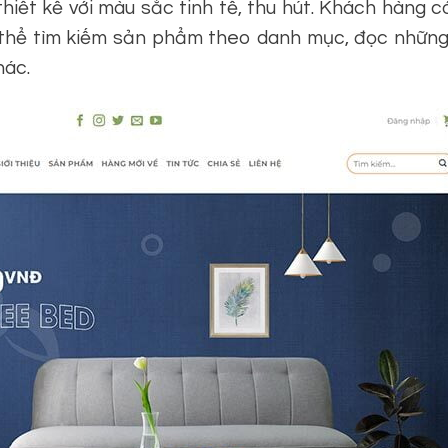
iết kế với màu sắc tinh tế, thu hút. Khách hàng 
có thể tìm kiếm sản phẩm theo danh mục, đọc nhữn
hác.