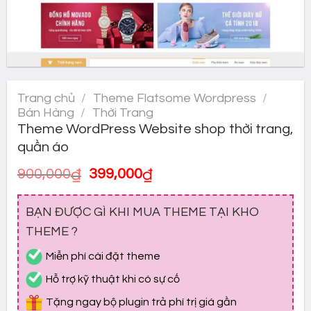
Trang chủ
/
Theme Flatsome Wordpress
/
Bán Hàng
/
Thời Trang
Theme WordPress Website shop thời trang,
quần áo
Giá
Giá
900,000
₫
399,000
₫
gốc
hiện
là:
tại
BẠN ĐƯỢC GÌ KHI MUA THEME TẠI KHO
900,000₫.
là:
399,000₫.
THEME ?
Miễn phí cài đặt theme
Hỗ trợ kỹ thuật khi có sự cố
Tặng ngay bộ plugin trả phí trị giá gần