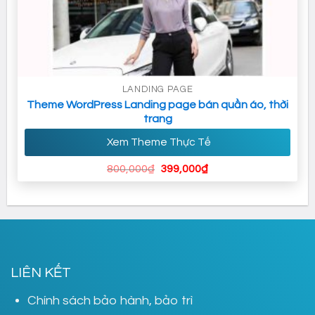
LANDING PAGE
Theme WordPress Landing page bán quần áo, thời
trang
Xem Theme Thực Tế
Giá
Giá
800,000
₫
399,000
₫
gốc
hiện
là:
tại
800,000₫.
là:
399,000₫.
LIÊN KẾT
Chính sách bảo hành, bảo trì