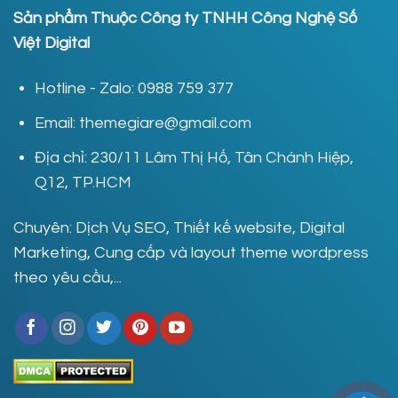
Sản phẩm Thuộc Công ty TNHH Công Nghệ Số
Việt Digital
Hotline - Zalo: 0988 759 377
Email: themegiare@gmail.com
Địa chỉ: 230/11 Lâm Thị Hố, Tân Chánh Hiệp,
Q12, TP.HCM
Chuyên: Dịch Vụ SEO, Thiết kế website, Digital
Marketing, Cung cấp và layout theme wordpress
theo yêu cầu,...