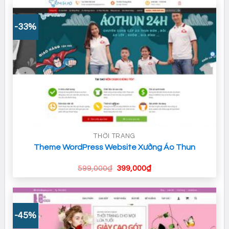
-33%
THỜI TRANG
Theme WordPress Website Xưởng Áo Thun
Giá
Giá
599,000
₫
399,000
₫
gốc
hiện
là:
tại
599,000₫.
là:
399,000₫.
-45%