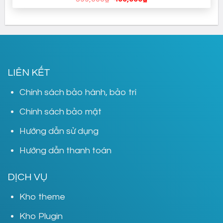
gốc
hiện
là:
tại
599,000₫.
là:
499,000₫.
LIÊN KẾT
Chính sách bảo hành, bảo trì
Chính sách bảo mật
Hướng dẫn sử dụng
Hướng dẫn thanh toán
DỊCH VỤ
Kho theme
Kho Plugin