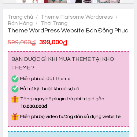
Trang chủ
/
Theme Flatsome Wordpress
/
Bán Hàng
/
Thời Trang
Theme WordPress Website Bán Đồng Phục
Giá
Giá
599,000
₫
399,000
₫
gốc
hiện
là:
tại
BẠN ĐƯỢC GÌ KHI MUA THEME TẠI KHO
599,000₫.
là:
399,000₫.
THEME ?
Miễn phí cài đặt theme
Hỗ trợ kỹ thuật khi có sự cố
Tặng ngay bộ plugin trả phí trị giá gần
10.000.000đ
Miễn phí bộ video hướng dẫn sử dụng website