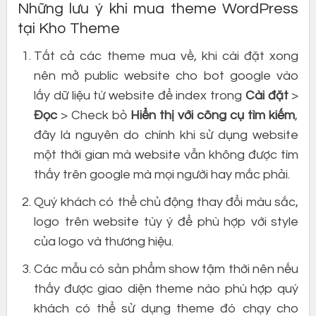
Những lưu ý khi mua theme WordPress
tại Kho Theme
Tất cả các theme mua về, khi cài đặt xong
nên mở public website cho bot google vào
lấy dữ liệu từ website để index trong
Cài đặt
>
Đọc
> Check bỏ
Hiển thị với công cụ tìm kiếm
,
đây là nguyên do chính khi sử dụng website
một thời gian mà website vẫn không được tìm
thấy trên google mà mọi người hay mắc phải.
Quý khách có thể chủ động thay đổi màu sắc,
logo trên website tùy ý để phù hợp với style
của logo và thương hiệu.
Các mẫu có sản phẩm show tậm thời nên nếu
thấy được giao diện theme nào phù hợp quý
khách có thể sử dụng theme đó chạy cho