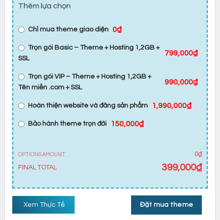
Thêm lựa chọn
0₫
Chỉ mua theme giao diện
Trọn gói Basic – Theme + Hosting 1,2GB +
799,000₫
SSL
Trọn gói VIP – Theme + Hosting 1,2GB +
990,000₫
Tên miền .com + SSL
1,990,000₫
Hoàn thiện website và đăng sản phẩm
150,000₫
Bảo hành theme trọn đời
0₫
OPTIONS AMOUNT
399,000
₫
FINAL TOTAL
Xem Thực Tế
Đặt mua theme