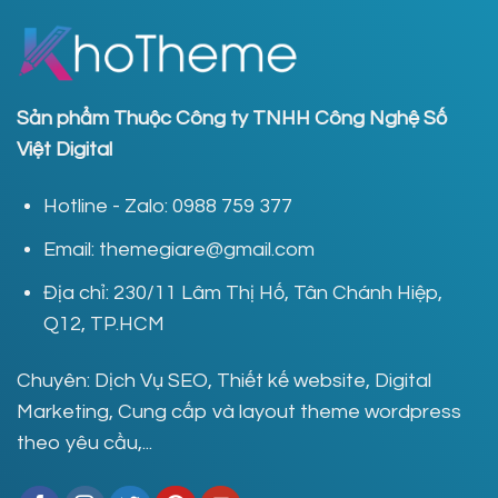
Sản phẩm Thuộc Công ty TNHH Công Nghệ Số
Việt Digital
Hotline - Zalo: 0988 759 377
Email: themegiare@gmail.com
Địa chỉ: 230/11 Lâm Thị Hố, Tân Chánh Hiệp,
Q12, TP.HCM
Chuyên: Dịch Vụ SEO, Thiết kế website, Digital
Marketing, Cung cấp và layout theme wordpress
theo yêu cầu,...