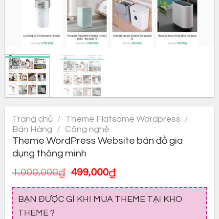
Trang chủ
/
Theme Flatsome Wordpress
/
Bán Hàng
/
Công nghệ
Theme WordPress Website bán đồ gia
dụng thông minh
Giá
Giá
1,000,000
₫
499,000
₫
gốc
hiện
là:
tại
BẠN ĐƯỢC GÌ KHI MUA THEME TẠI KHO
1,000,000₫.
là:
499,000₫.
THEME ?