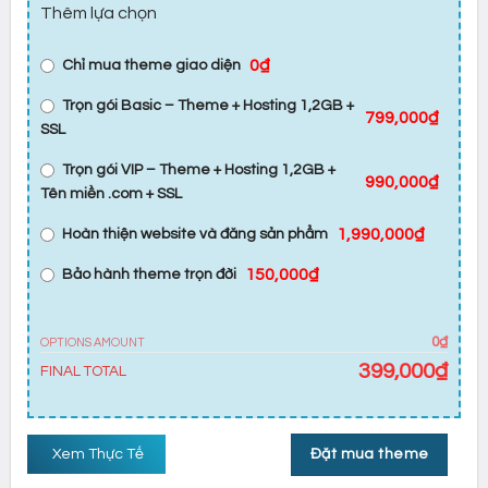
Thêm lựa chọn
0₫
Chỉ mua theme giao diện
Trọn gói Basic – Theme + Hosting 1,2GB +
799,000₫
SSL
Trọn gói VIP – Theme + Hosting 1,2GB +
990,000₫
Tên miền .com + SSL
1,990,000₫
Hoàn thiện website và đăng sản phẩm
150,000₫
Bảo hành theme trọn đời
0₫
OPTIONS AMOUNT
399,000
₫
FINAL TOTAL
Xem Thực Tế
Đặt mua theme