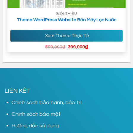
GIỚI THIỆU
Theme WordPress Website Bán Máy Lọc Nước
Xem Theme Thực Tế
Giá
Giá
599,000
₫
399,000
₫
gốc
hiện
là:
tại
599,000₫.
là:
399,000₫.
LIÊN KẾT
Chính sách bảo hành, bảo trì
Chính sách bảo mật
Hướng dẫn sử dụng