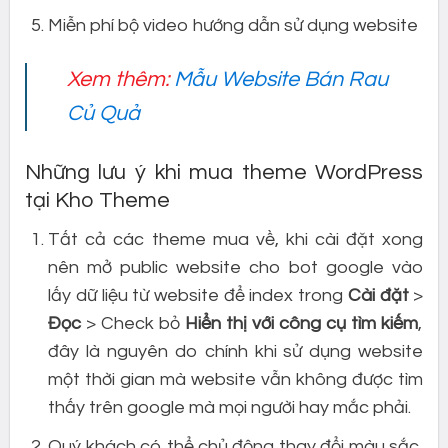
Miễn phí bộ video hướng dẫn sử dụng website
Xem thêm:
Mẫu Website Bán Rau
Củ Quả
Những lưu ý khi mua theme WordPress
tại Kho Theme
Tất cả các theme mua về, khi cài đặt xong
nên mở public website cho bot google vào
lấy dữ liệu từ website để index trong
Cài đặt
>
Đọc
> Check bỏ
Hiển thị với công cụ tìm kiếm
,
đây là nguyên do chính khi sử dụng website
một thời gian mà website vẫn không được tìm
thấy trên google mà mọi người hay mắc phải.
Quý khách có thể chủ động thay đổi màu sắc,