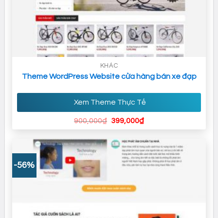
KHÁC
Theme WordPress Website cửa hàng bán xe đạp
Xem Theme Thực Tế
Giá
Giá
900,000
₫
399,000
₫
gốc
hiện
là:
tại
900,000₫.
là:
399,000₫.
-56%