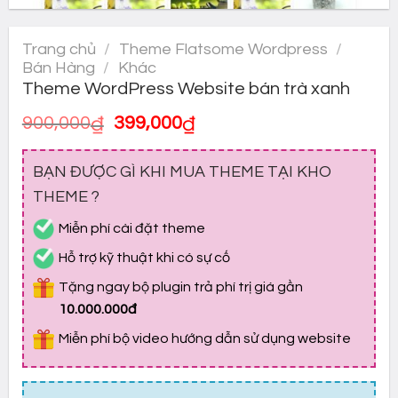
Trang chủ
/
Theme Flatsome Wordpress
/
Bán Hàng
/
Khác
Theme WordPress Website bán trà xanh
Giá
Giá
900,000
₫
399,000
₫
gốc
hiện
là:
tại
BẠN ĐƯỢC GÌ KHI MUA THEME TẠI KHO
900,000₫.
là:
399,000₫.
THEME ?
Miễn phí cài đặt theme
Hỗ trợ kỹ thuật khi có sự cố
Tặng ngay bộ plugin trả phí trị giá gần
10.000.000đ
Miễn phí bộ video hướng dẫn sử dụng website