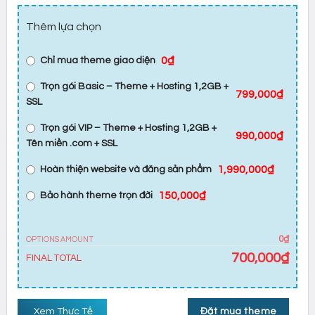
Thêm lựa chọn
0₫
Chỉ mua theme giao diện
Trọn gói Basic – Theme + Hosting 1,2GB +
799,000₫
SSL
Trọn gói VIP – Theme + Hosting 1,2GB +
990,000₫
Tên miền .com + SSL
1,990,000₫
Hoàn thiện website và đăng sản phẩm
150,000₫
Bảo hành theme trọn đời
0₫
OPTIONS AMOUNT
700,000
₫
FINAL TOTAL
Xem Thực Tế
Đặt mua theme