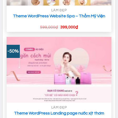
LÀM ĐẸP
Theme WordPress Website Spa – Thẩm Mỹ Viện
Giá
Giá
599,000
₫
399,000
₫
gốc
hiện
là:
tại
599,000₫.
là:
399,000₫.
-50%
LÀM ĐẸP
Theme WordPress Landing page nước xịt thơm