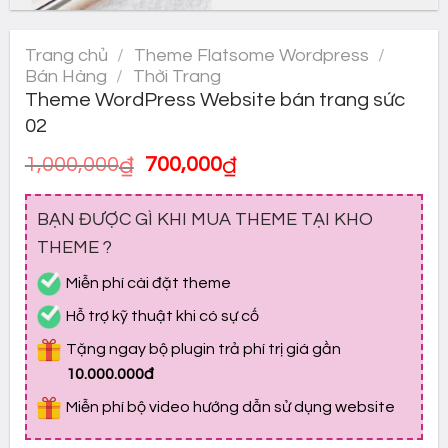
Trang chủ
/
Theme Flatsome Wordpress
/
Bán Hàng
/
Thời Trang
Theme WordPress Website bán trang sức
02
Giá
Giá
1,000,000
₫
700,000
₫
gốc
hiện
là:
tại
BẠN ĐƯỢC GÌ KHI MUA THEME TẠI KHO
1,000,000₫.
là:
700,000₫.
THEME ?
Miễn phí cài đặt theme
Hỗ trợ kỹ thuật khi có sự cố
Tặng ngay bộ plugin trả phí trị giá gần
10.000.000đ
Miễn phí bộ video hướng dẫn sử dụng website