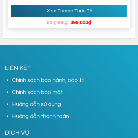
Xem Theme Thực Tế
Giá
Giá
800,000
₫
399,000
₫
gốc
hiện
là:
tại
800,000₫.
là:
399,000₫.
LIÊN KẾT
Chính sách bảo hành, bảo trì
Chính sách bảo mật
Hướng dẫn sử dụng
Hướng dẫn thanh toán
DỊCH VỤ