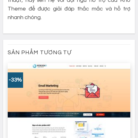
thuật, hãy liên hệ với đội ngũ hỗ trợ của Kho
Theme để được giải đáp thắc mắc và hỗ trợ
nhanh chóng.
SẢN PHẨM TƯƠNG TỰ
-33%