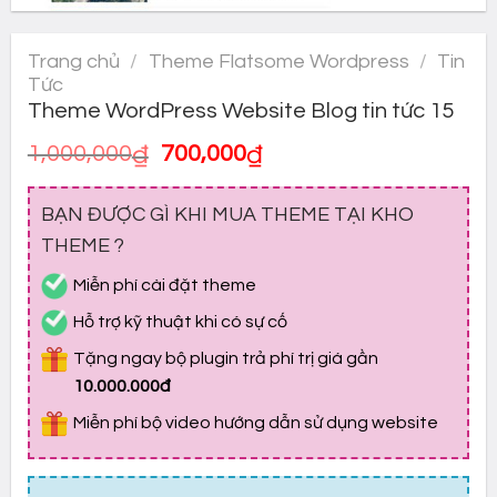
Trang chủ
/
Theme Flatsome Wordpress
/
Tin
Tức
Theme WordPress Website Blog tin tức 15
Giá
Giá
1,000,000
₫
700,000
₫
gốc
hiện
là:
tại
BẠN ĐƯỢC GÌ KHI MUA THEME TẠI KHO
1,000,000₫.
là:
700,000₫.
THEME ?
Miễn phí cài đặt theme
Hỗ trợ kỹ thuật khi có sự cố
Tặng ngay bộ plugin trả phí trị giá gần
10.000.000đ
Miễn phí bộ video hướng dẫn sử dụng website