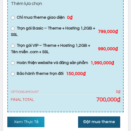
Thêm lựa chọn
0₫
Chỉ mua theme giao diện
Trọn gói Basic – Theme + Hosting 1,2GB +
799,000₫
SSL
Trọn gói VIP – Theme + Hosting 1,2GB +
990,000₫
Tên miền .com + SSL
1,990,000₫
Hoàn thiện website và đăng sản phẩm
150,000₫
Bảo hành theme trọn đời
0₫
OPTIONS AMOUNT
700,000
₫
FINAL TOTAL
Xem Thực Tế
Đặt mua theme