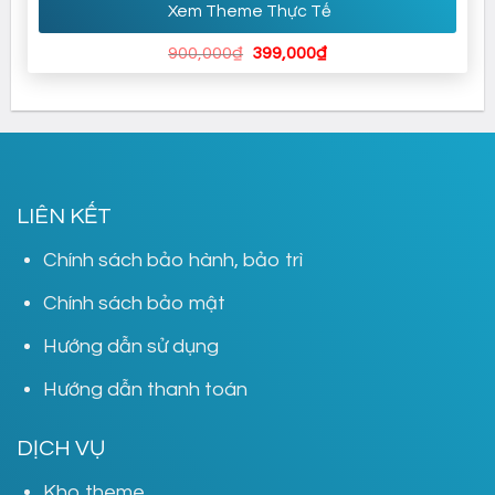
Xem Theme Thực Tế
Giá
Giá
900,000
₫
399,000
₫
gốc
hiện
là:
tại
900,000₫.
là:
399,000₫.
LIÊN KẾT
Chính sách bảo hành, bảo trì
Chính sách bảo mật
Hướng dẫn sử dụng
Hướng dẫn thanh toán
DỊCH VỤ
Kho theme