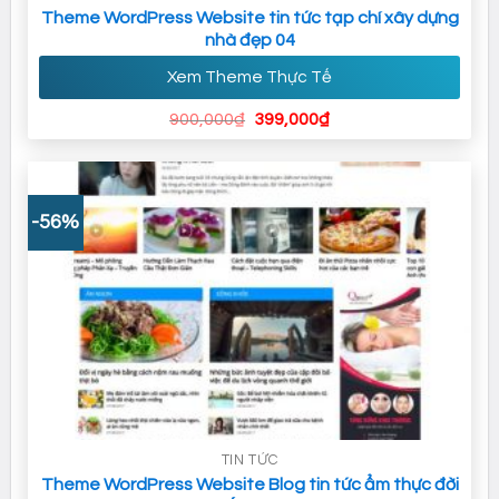
Theme WordPress Website tin tức tạp chí xây dựng
nhà đẹp 04
Xem Theme Thực Tế
Giá
Giá
900,000
₫
399,000
₫
gốc
hiện
là:
tại
900,000₫.
là:
399,000₫.
-56%
TIN TỨC
Theme WordPress Website Blog tin tức ẩm thực đời