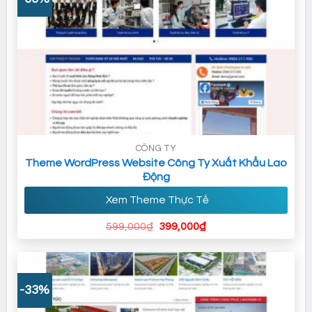
CÔNG TY
Theme WordPress Website Công Ty Xuất Khẩu Lao
Động
Xem Theme Thực Tế
Giá
Giá
599,000
₫
399,000
₫
gốc
hiện
là:
tại
599,000₫.
là:
399,000₫.
-33%