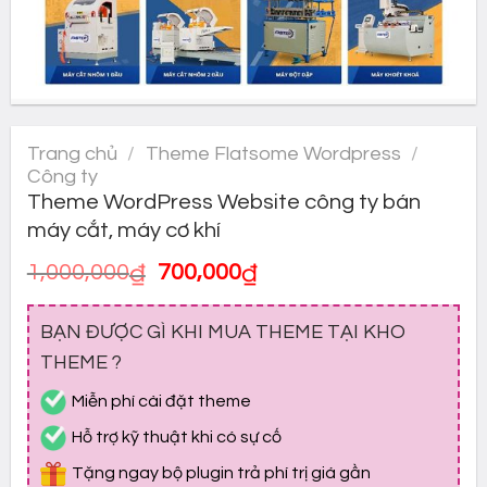
Trang chủ
/
Theme Flatsome Wordpress
/
Công ty
Theme WordPress Website công ty bán
máy cắt, máy cơ khí
Giá
Giá
1,000,000
₫
700,000
₫
gốc
hiện
là:
tại
BẠN ĐƯỢC GÌ KHI MUA THEME TẠI KHO
1,000,000₫.
là:
700,000₫.
THEME ?
Miễn phí cài đặt theme
Hỗ trợ kỹ thuật khi có sự cố
Tặng ngay bộ plugin trả phí trị giá gần