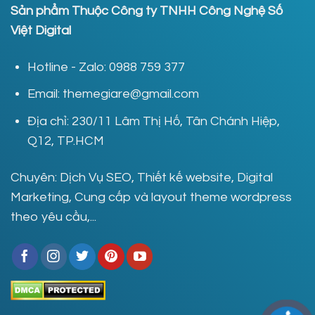
Sản phẩm Thuộc Công ty TNHH Công Nghệ Số
Việt Digital
Hotline - Zalo: 0988 759 377
Email: themegiare@gmail.com
Địa chỉ: 230/11 Lâm Thị Hố, Tân Chánh Hiệp,
Q12, TP.HCM
Chuyên: Dịch Vụ SEO, Thiết kế website, Digital
Marketing, Cung cấp và layout theme wordpress
theo yêu cầu,...