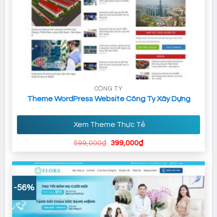
CÔNG TY
Theme WordPress Website Công Ty Xây Dựng
Xem Theme Thực Tế
Giá
Giá
599,000
₫
399,000
₫
gốc
hiện
là:
tại
599,000₫.
là:
399,000₫.
-56%