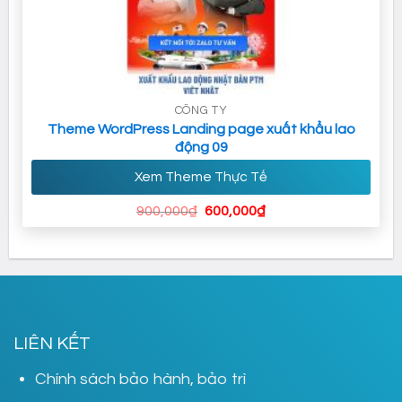
CÔNG TY
Theme WordPress Landing page xuất khẩu lao
động 09
Xem Theme Thực Tế
Giá
Giá
900,000
₫
600,000
₫
gốc
hiện
là:
tại
900,000₫.
là:
600,000₫.
LIÊN KẾT
Chính sách bảo hành, bảo trì