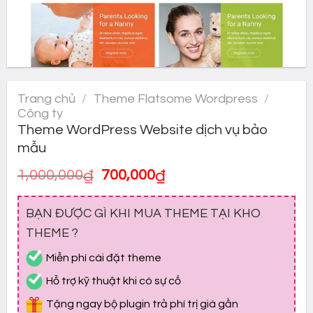
Trang chủ
/
Theme Flatsome Wordpress
/
Công ty
Theme WordPress Website dịch vụ bảo
mẫu
Giá
Giá
1,000,000
₫
700,000
₫
gốc
hiện
là:
tại
BẠN ĐƯỢC GÌ KHI MUA THEME TẠI KHO
1,000,000₫.
là:
700,000₫.
THEME ?
Miễn phí cài đặt theme
Hỗ trợ kỹ thuật khi có sự cố
Tặng ngay bộ plugin trả phí trị giá gần