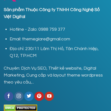
Sản phẩm Thuộc Công ty TNHH Công Nghệ Số
Việt Digital
Hotline - Zalo: 0988 759 377
Email: themegiare@gmail.com
Địa chỉ: 230/11 Lâm Thị Hố, Tân Chánh Hiệp,
Q12, TP.HCM
Chuyên: Dịch Vụ SEO, Thiết kế website, Digital
Marketing, Cung cấp và layout theme wordpress
theo yêu cầu,...