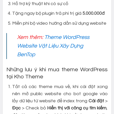
Hỗ trợ kỹ thuật khi có sự cố
Tặng ngay bộ plugin trả phí trị giá
5.000.000đ
Miễn phí bộ video hướng dẫn sử dụng website
Xem thêm:
Theme WordPress
Website Vật Liệu Xây Dựng
BenTop
Những lưu ý khi mua theme WordPress
tại Kho Theme
Tất cả các theme mua về, khi cài đặt xong
nên mở public website cho bot google vào
lấy dữ liệu từ website để index trong
Cài đặt
>
Đọc
> Check bỏ
Hiển thị với công cụ tìm kiếm
,