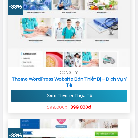
-33%
CÔNG TY
Theme WordPress Website Bán Thiết Bị – Dịch Vụ Y
Tế
Xem Theme Thực Tế
Giá
Giá
599,000
₫
399,000
₫
gốc
hiện
là:
tại
599,000₫.
là:
399,000₫.
-33%