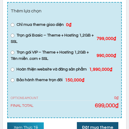
Thêm lựa chọn
0₫
Chỉ mua theme giao diện
Trọn gói Basic – Theme + Hosting 1,2GB +
799,000₫
SSL
Trọn gói VIP – Theme + Hosting 1,2GB +
990,000₫
Tên miền .com + SSL
1,990,000₫
Hoàn thiện website và đăng sản phẩm
150,000₫
Bảo hành theme trọn đời
0₫
OPTIONS AMOUNT
699,000
₫
FINAL TOTAL
Xem Thực Tế
Đặt mua theme