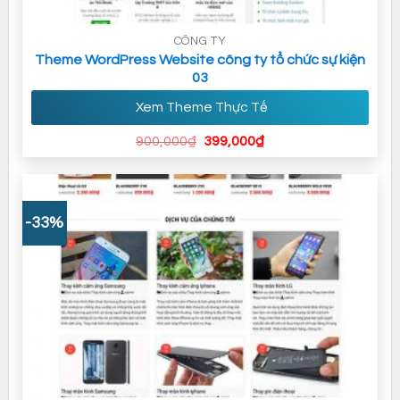
CÔNG TY
Theme WordPress Website công ty tổ chức sự kiện
03
Xem Theme Thực Tế
Giá
Giá
900,000
₫
399,000
₫
gốc
hiện
là:
tại
900,000₫.
là:
399,000₫.
-33%