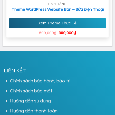
BÁN HÀNG
Theme WordPress Website Bán – Sửa Điện Thoại
Xem Theme Thực Tế
Giá
Giá
599,000
₫
399,000
₫
gốc
hiện
là:
tại
599,000₫.
là:
399,000₫.
LIÊN KẾT
Chính sách bảo hành, bảo trì
Chính sách bảo mật
Hướng dẫn sử dụng
Hướng dẫn thanh toán