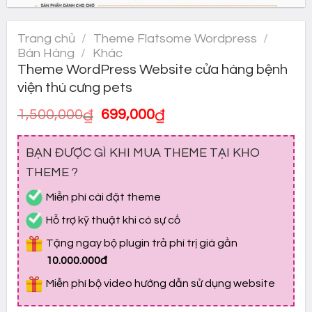
Trang chủ
/
Theme Flatsome Wordpress
/
Bán Hàng
/
Khác
Theme WordPress Website cửa hàng bệnh
viện thú cưng pets
Giá
Giá
1,500,000
₫
699,000
₫
gốc
hiện
là:
tại
BẠN ĐƯỢC GÌ KHI MUA THEME TẠI KHO
1,500,000₫.
là:
699,000₫.
THEME ?
Miễn phí cài đặt theme
Hỗ trợ kỹ thuật khi có sự cố
Tặng ngay bộ plugin trả phí trị giá gần
10.000.000đ
Miễn phí bộ video hướng dẫn sử dụng website