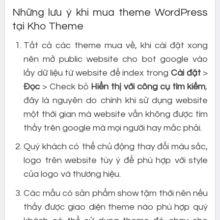
Những lưu ý khi mua theme WordPress
tại Kho Theme
Tất cả các theme mua về, khi cài đặt xong
nên mở public website cho bot google vào
lấy dữ liệu từ website để index trong
Cài đặt
>
Đọc
> Check bỏ
Hiển thị với công cụ tìm kiếm
,
đây là nguyên do chính khi sử dụng website
một thời gian mà website vẫn không được tìm
thấy trên google mà mọi người hay mắc phải.
Quý khách có thể chủ động thay đổi màu sắc,
logo trên website tùy ý để phù hợp với style
của logo và thương hiệu.
Các mẫu có sản phẩm show tậm thời nên nếu
thấy được giao diện theme nào phù hợp quý