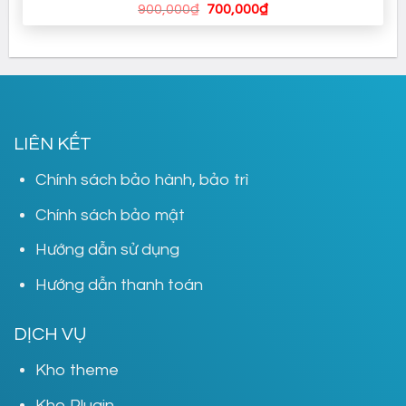
Giá
Giá
900,000
₫
700,000
₫
gốc
hiện
là:
tại
900,000₫.
là:
700,000₫.
LIÊN KẾT
Chính sách bảo hành, bảo trì
Chính sách bảo mật
Hướng dẫn sử dụng
Hướng dẫn thanh toán
DỊCH VỤ
Kho theme
Kho Plugin