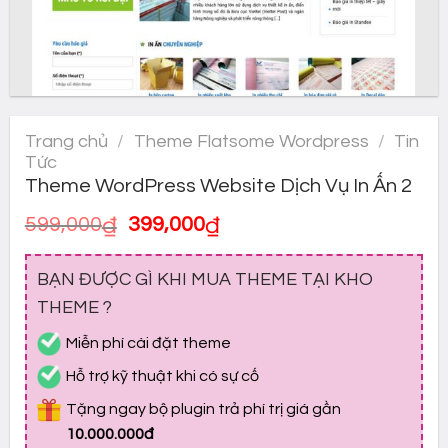
Trang chủ
/
Theme Flatsome Wordpress
/
Tin
Tức
Theme WordPress Website Dịch Vụ In Ấn 2
Giá
Giá
599,000
₫
399,000
₫
gốc
hiện
là:
tại
BẠN ĐƯỢC GÌ KHI MUA THEME TẠI KHO
599,000₫.
là:
399,000₫.
THEME ?
Miễn phí cài đặt theme
Hỗ trợ kỹ thuật khi có sự cố
Tặng ngay bộ plugin trả phí trị giá gần
10.000.000đ