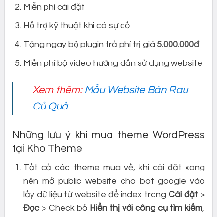
Miễn phí cài đặt
Hỗ trợ kỹ thuật khi có sự cố
Tặng ngay bộ plugin trả phí trị giá
5.000.000đ
Miễn phí bộ video hướng dẫn sử dụng website
Xem thêm:
Mẫu Website Bán Rau
Củ Quả
Những lưu ý khi mua theme WordPress
tại Kho Theme
Tất cả các theme mua về, khi cài đặt xong
nên mở public website cho bot google vào
lấy dữ liệu từ website để index trong
Cài đặt
>
Đọc
> Check bỏ
Hiển thị với công cụ tìm kiếm
,