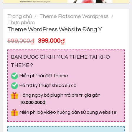
Trang chủ
/
Theme Flatsome Wordpress
/
Thực phẩm
Theme WordPress Website Đông Y
Giá
Giá
599,000
₫
399,000
₫
gốc
hiện
là:
tại
BẠN ĐƯỢC GÌ KHI MUA THEME TẠI KHO
599,000₫.
là:
399,000₫.
THEME ?
Miễn phí cài đặt theme
Hỗ trợ kỹ thuật khi có sự cố
Tặng ngay bộ plugin trả phí trị giá gần
10.000.000đ
Miễn phí bộ video hướng dẫn sử dụng website