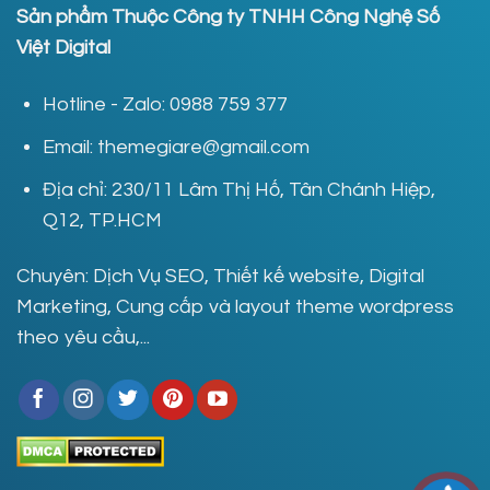
Sản phẩm Thuộc Công ty TNHH Công Nghệ Số
Việt Digital
Hotline - Zalo: 0988 759 377
Email: themegiare@gmail.com
Địa chỉ: 230/11 Lâm Thị Hố, Tân Chánh Hiệp,
Q12, TP.HCM
Chuyên: Dịch Vụ SEO, Thiết kế website, Digital
Marketing, Cung cấp và layout theme wordpress
theo yêu cầu,...