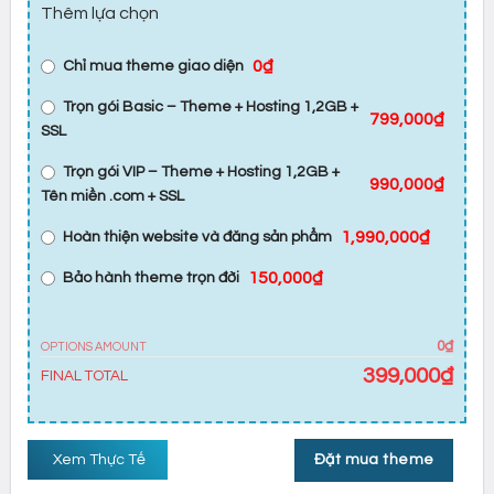
Thêm lựa chọn
0₫
Chỉ mua theme giao diện
Trọn gói Basic – Theme + Hosting 1,2GB +
799,000₫
SSL
Trọn gói VIP – Theme + Hosting 1,2GB +
990,000₫
Tên miền .com + SSL
1,990,000₫
Hoàn thiện website và đăng sản phẩm
150,000₫
Bảo hành theme trọn đời
0₫
OPTIONS AMOUNT
399,000
₫
FINAL TOTAL
Xem Thực Tế
Đặt mua theme