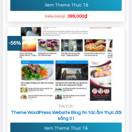
Xem Theme Thực Tế
Giá
Giá
599,000
₫
399,000
₫
gốc
hiện
là:
tại
599,000₫.
là:
399,000₫.
-56%
TIN TỨC
Theme WordPress Website Blog tin tức ẩm thực đời
sống 01
Xem Theme Thực Tế