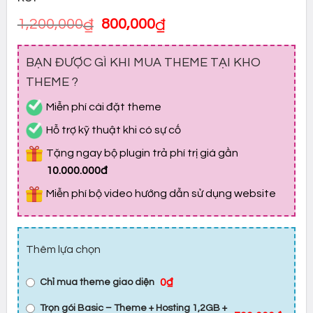
Giá
Giá
1,200,000
₫
800,000
₫
gốc
hiện
là:
tại
BẠN ĐƯỢC GÌ KHI MUA THEME TẠI KHO
1,200,000₫.
là:
800,000₫.
THEME ?
Miễn phí cài đặt theme
Hỗ trợ kỹ thuật khi có sự cố
Tặng ngay bộ plugin trả phí trị giá gần
10.000.000đ
Miễn phí bộ video hướng dẫn sử dụng website
Thêm lựa chọn
0₫
Chỉ mua theme giao diện
Trọn gói Basic – Theme + Hosting 1,2GB +