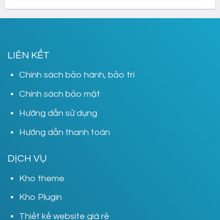
900,000₫.
là:
399,000₫.
LIÊN KẾT
Chính sách bảo hành, bảo trì
Chính sách bảo mật
Hướng dẫn sử dụng
Hướng dẫn thanh toán
DỊCH VỤ
Kho theme
Kho Plugin
Thiết kế website giá rẻ