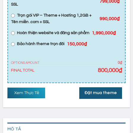
799,000₫
SSL
Trọn gói VIP – Theme + Hosting 1,2GB +
990,000₫
Tên miền .com + SSL
1,990,000₫
Hoàn thiện website và đăng sản phẩm
150,000₫
Bảo hành theme trọn đời
0₫
OPTIONS AMOUNT
800,000
₫
FINAL TOTAL
Xem Thực Tế
Đặt mua theme
MÔ TẢ