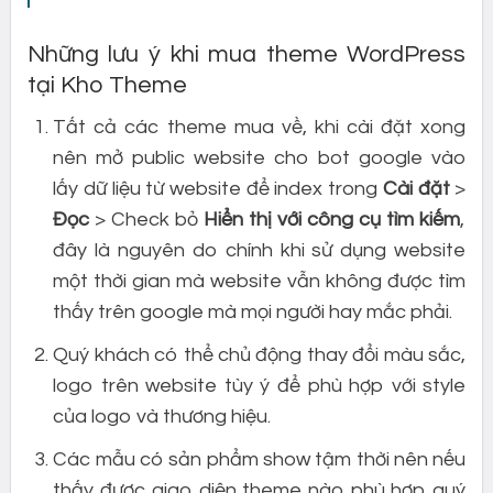
Những lưu ý khi mua theme WordPress
tại Kho Theme
Tất cả các theme mua về, khi cài đặt xong
nên mở public website cho bot google vào
lấy dữ liệu từ website để index trong
Cài đặt
>
Đọc
> Check bỏ
Hiển thị với công cụ tìm kiếm
,
đây là nguyên do chính khi sử dụng website
một thời gian mà website vẫn không được tìm
thấy trên google mà mọi người hay mắc phải.
Quý khách có thể chủ động thay đổi màu sắc,
logo trên website tùy ý để phù hợp với style
của logo và thương hiệu.
Các mẫu có sản phẩm show tậm thời nên nếu
thấy được giao diện theme nào phù hợp quý