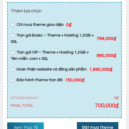
Thêm lựa chọn
0₫
Chỉ mua theme giao diện
Trọn gói Basic – Theme + Hosting 1,2GB +
799,000₫
SSL
Trọn gói VIP – Theme + Hosting 1,2GB +
990,000₫
Tên miền .com + SSL
1,990,000₫
Hoàn thiện website và đăng sản phẩm
150,000₫
Bảo hành theme trọn đời
0₫
OPTIONS AMOUNT
700,000
₫
FINAL TOTAL
Xem Thực Tế
Đặt mua theme