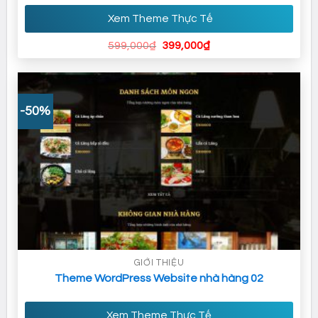
Xem Theme Thực Tế
Giá
Giá
599,000
₫
399,000
₫
gốc
hiện
là:
tại
599,000₫.
là:
399,000₫.
-50%
GIỚI THIỆU
Theme WordPress Website nhà hàng 02
Xem Theme Thực Tế