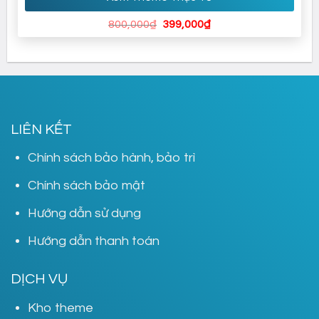
Giá
Giá
800,000
₫
399,000
₫
gốc
hiện
là:
tại
800,000₫.
là:
399,000₫.
LIÊN KẾT
Chính sách bảo hành, bảo trì
Chính sách bảo mật
Hướng dẫn sử dụng
Hướng dẫn thanh toán
DỊCH VỤ
Kho theme