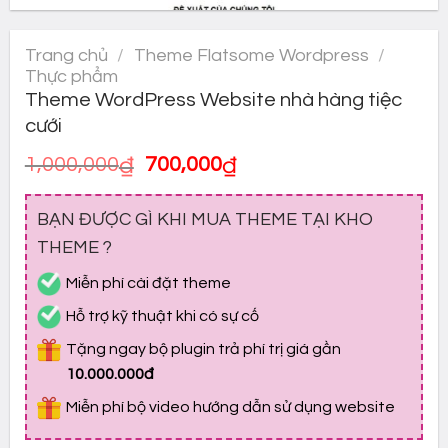
Trang chủ
/
Theme Flatsome Wordpress
/
Thực phẩm
Theme WordPress Website nhà hàng tiệc
cưới
Giá
Giá
1,000,000
₫
700,000
₫
gốc
hiện
là:
tại
BẠN ĐƯỢC GÌ KHI MUA THEME TẠI KHO
1,000,000₫.
là:
700,000₫.
THEME ?
Miễn phí cài đặt theme
Hỗ trợ kỹ thuật khi có sự cố
Tặng ngay bộ plugin trả phí trị giá gần
10.000.000đ
Miễn phí bộ video hướng dẫn sử dụng website