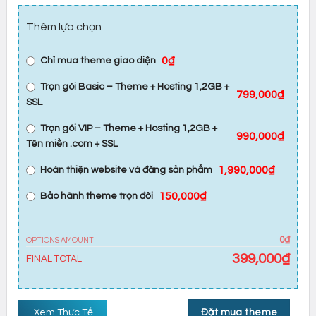
Thêm lựa chọn
0₫
Chỉ mua theme giao diện
Trọn gói Basic – Theme + Hosting 1,2GB +
799,000₫
SSL
Trọn gói VIP – Theme + Hosting 1,2GB +
990,000₫
Tên miền .com + SSL
1,990,000₫
Hoàn thiện website và đăng sản phẩm
150,000₫
Bảo hành theme trọn đời
0₫
OPTIONS AMOUNT
399,000
₫
FINAL TOTAL
Xem Thực Tế
Đặt mua theme