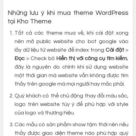
Những lưu ý khi mua theme WordPress
tại Kho Theme
Tất cả các theme mua về, khi cài đặt xong
nên mở public website cho bot google vào
lấy dữ liệu từ website để index trong
Cài đặt
>
Đọc
> Check bỏ
Hiển thị với công cụ tìm kiếm
,
đây là nguyên do chính khi sử dụng website
một thời gian mà website vẫn không được tìm
thấy trên google mà mọi người hay mắc phải.
Quý khách có thể chủ động thay đổi màu sắc,
logo trên website tùy ý để phù hợp với style
của logo và thương hiệu.
Các mẫu có sản phẩm show tậm thời nên nếu
thấy được giao diện theme nào phù hợp quý