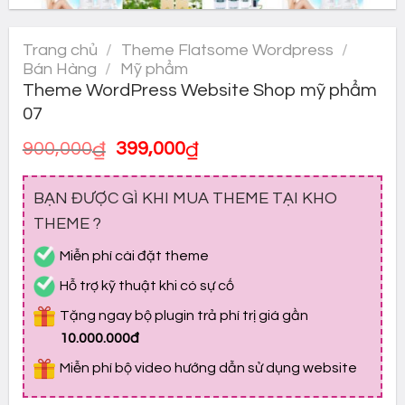
Trang chủ
/
Theme Flatsome Wordpress
/
Bán Hàng
/
Mỹ phẩm
Theme WordPress Website Shop mỹ phẩm
07
Giá
Giá
900,000
₫
399,000
₫
gốc
hiện
là:
tại
BẠN ĐƯỢC GÌ KHI MUA THEME TẠI KHO
900,000₫.
là:
399,000₫.
THEME ?
Miễn phí cài đặt theme
Hỗ trợ kỹ thuật khi có sự cố
Tặng ngay bộ plugin trả phí trị giá gần
10.000.000đ
Miễn phí bộ video hướng dẫn sử dụng website