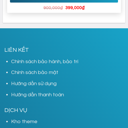
Giá
Giá
900,000
₫
399,000
₫
gốc
hiện
là:
tại
900,000₫.
là:
399,000₫.
LIÊN KẾT
Chính sách bảo hành, bảo trì
Chính sách bảo mật
Hướng dẫn sử dụng
Hướng dẫn thanh toán
DỊCH VỤ
Kho theme