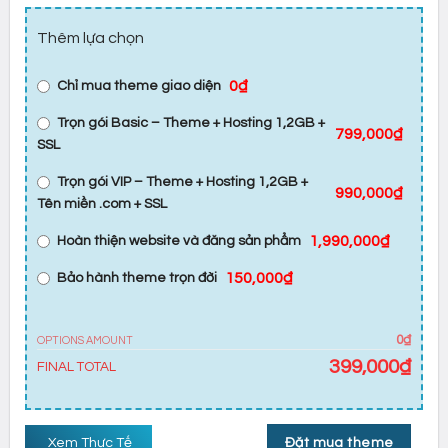
Thêm lựa chọn
0₫
Chỉ mua theme giao diện
Trọn gói Basic – Theme + Hosting 1,2GB +
799,000₫
SSL
Trọn gói VIP – Theme + Hosting 1,2GB +
990,000₫
Tên miền .com + SSL
1,990,000₫
Hoàn thiện website và đăng sản phẩm
150,000₫
Bảo hành theme trọn đời
0₫
OPTIONS AMOUNT
399,000
₫
FINAL TOTAL
Xem Thực Tế
Đặt mua theme