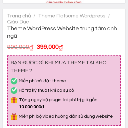
Trang chủ
/
Theme Flatsome Wordpress
/
Giáo Dục
Theme WordPress Website trung tâm anh
ngữ
Giá
Giá
900,000
₫
399,000
₫
gốc
hiện
là:
tại
BẠN ĐƯỢC GÌ KHI MUA THEME TẠI KHO
900,000₫.
là:
399,000₫.
THEME ?
Miễn phí cài đặt theme
Hỗ trợ kỹ thuật khi có sự cố
Tặng ngay bộ plugin trả phí trị giá gần
10.000.000đ
Miễn phí bộ video hướng dẫn sử dụng website