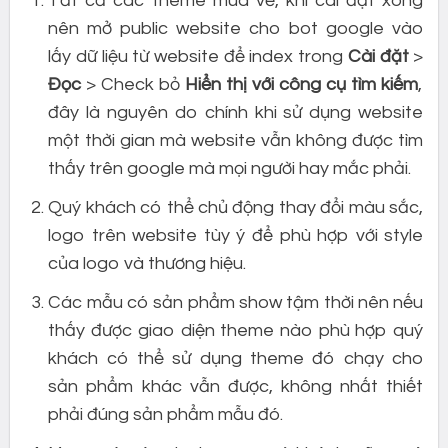
Tất cả các theme mua về, khi cài đặt xong
nên mở public website cho bot google vào
lấy dữ liệu từ website để index trong
Cài đặt
>
Đọc
> Check bỏ
Hiển thị với công cụ tìm kiếm
,
đây là nguyên do chính khi sử dụng website
một thời gian mà website vẫn không được tìm
thấy trên google mà mọi người hay mắc phải.
Quý khách có thể chủ động thay đổi màu sắc,
logo trên website tùy ý để phù hợp với style
của logo và thương hiệu.
Các mẫu có sản phẩm show tậm thời nên nếu
thấy được giao diện theme nào phù hợp quý
khách có thể sử dụng theme đó chạy cho
sản phẩm khác vẫn được, không nhất thiết
phải đúng sản phẩm mẫu đó.