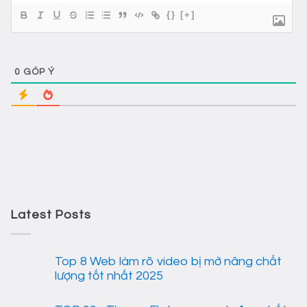
{}
[+]
0
GÓP Ý
Latest Posts
Top 8 Web làm rõ video bị mờ nâng chất
lượng tốt nhất 2025