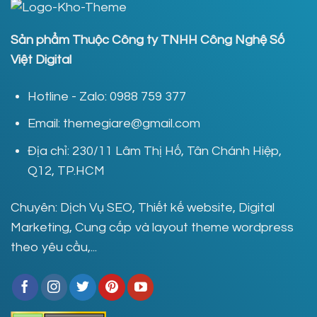
Sản phẩm Thuộc Công ty TNHH Công Nghệ Số
Việt Digital
Hotline - Zalo: 0988 759 377
Email: themegiare@gmail.com
Địa chỉ: 230/11 Lâm Thị Hố, Tân Chánh Hiệp,
Q12, TP.HCM
Chuyên: Dịch Vụ SEO, Thiết kế website, Digital
Marketing, Cung cấp và layout theme wordpress
theo yêu cầu,...