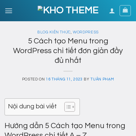
Skip
to
content
BLOG KIẾN THỨC
,
WORDPRESS
5 Cách tạo Menu trong
WordPress chi tiết đơn giản đầy
đủ nhất
POSTED ON
16 THÁNG 11, 2023
BY
TUẤN PHẠM
Nội dung bài viết
Hướng dẫn 5 Cách tạo Menu trong
WordPress chi tiết A – Z