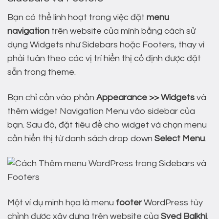
Bạn có thể linh hoạt trong việc đặt
menu
navigation
trên website của mình bằng cách sử
dụng Widgets như Sidebars hoặc Footers, thay vì
phải tuân theo các vị trí hiển thị cố định được đặt
sẵn trong theme.
Bạn chỉ cần vào phần
Appearance >> Widgets
và
thêm widget Navigation Menu vào sidebar của
bạn. Sau đó, đặt tiêu đề cho widget và chọn menu
cần hiển thị từ danh sách drop down
Select Menu
.
Một ví dụ minh họa là menu
footer
WordPress tùy
chỉnh được xây dựng trên website của
Syed Balkhi
.