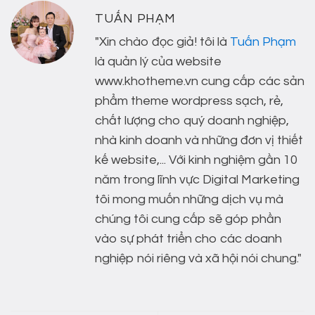
TUẤN PHẠM
"Xin chào đọc giả! tôi là
Tuấn Phạm
là quản lý của website
www.khotheme.vn cung cấp các sản
phẩm theme wordpress sạch, rẻ,
chất lượng cho quý doanh nghiệp,
nhà kinh doanh và những đơn vị thiết
kế website,... Với kinh nghiệm gần 10
năm trong lĩnh vực Digital Marketing
tôi mong muốn những dịch vụ mà
chúng tôi cung cấp sẽ góp phần
vào sự phát triển cho các doanh
nghiệp nói riêng và xã hội nói chung."