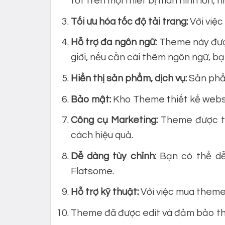
tốt trên mọi thiết bị màn hình lớn, n
Tối ưu hóa tốc độ tải trang:
Với việc
Hỗ trợ đa ngôn ngữ:
Theme này được
giới, nếu cần cài thêm ngôn ngữ, b
Hiển thị sản phẩm, dịch vụ:
Sản phẩm
Bảo mật:
Kho Theme thiết kế websi
Công cụ Marketing:
Theme được tí
cách hiệu quả.
Dễ dàng tùy chỉnh:
Bạn có thể dễ
Flatsome.
Hỗ trợ kỹ thuật:
Với việc mua theme,
Theme đã được edit và đảm bảo th