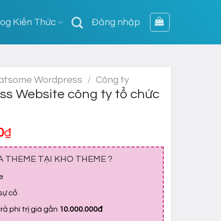
log Kiến Thức
Đăng nhập
atsome Wordpress
/
Công ty
s Website công ty tổ chức
Giá
0
₫
hiện
tại
A THEME TẠI KHO THEME ?
0₫.
là:
e
399,000₫.
 sự cố
ả phí trị giá gần
10.000.000đ