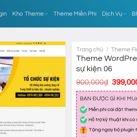
gin
Kho Theme
Theme Miễn Phí
Dịch Vụ
B
Trang chủ
/
Theme Fl
Theme WordPres
sự kiện 06
Giá
900,000
₫
399,00
gốc
là:
BẠN ĐƯỢC GÌ KHI MU
900,00
Miễn phí cài đặt them
Hỗ trợ kỹ thuật khi có
Tặng ngay bộ plugin tr