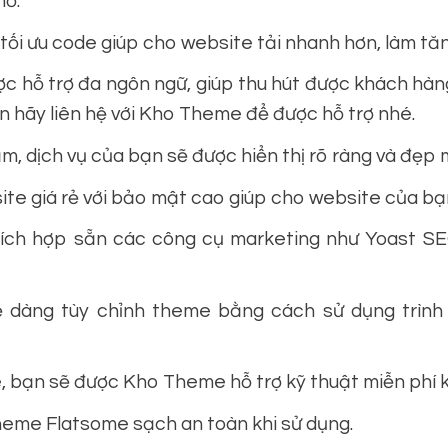
hỏ.
 tối ưu code giúp cho website tải nhanh hơn, làm tă
 hỗ trợ đa ngôn ngữ, giúp thu hút được khách hàng
ạn hãy liên hệ với Kho Theme để được hỗ trợ nhé.
, dịch vụ của bạn sẽ được hiển thị rõ ràng và đẹp m
te giá rẻ với bảo mật cao giúp cho website của bạn
ch hợp sẵn các công cụ marketing như Yoast SE
 dàng tùy chỉnh theme bằng cách sử dụng trình
 bạn sẽ được Kho Theme hỗ trợ kỹ thuật miễn phí kh
eme Flatsome sạch an toàn khi sử dụng.