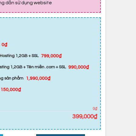
ớng dẫn sử dụng website
0₫
799,000₫
Hosting 1,2GB + SSL
990,000₫
sting 1,2GB + Tên miền .com + SSL
1,990,000₫
ăng sản phẩm
150,000₫
0₫
399,000
₫