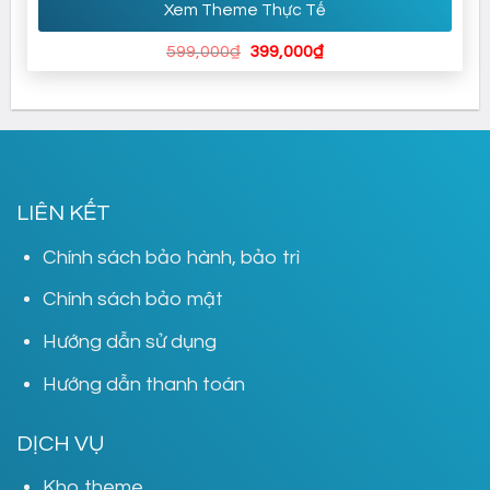
Xem Theme Thực Tế
Giá
Giá
599,000
₫
399,000
₫
gốc
hiện
là:
tại
599,000₫.
là:
399,000₫.
LIÊN KẾT
Chính sách bảo hành, bảo trì
Chính sách bảo mật
Hướng dẫn sử dụng
Hướng dẫn thanh toán
DỊCH VỤ
Kho theme