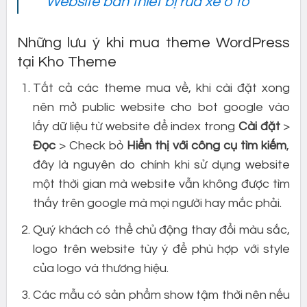
Website bán thiết bị rửa xe ô tô
Những lưu ý khi mua theme WordPress
tại Kho Theme
Tất cả các theme mua về, khi cài đặt xong
nên mở public website cho bot google vào
lấy dữ liệu từ website để index trong
Cài đặt
>
Đọc
> Check bỏ
Hiển thị với công cụ tìm kiếm
,
đây là nguyên do chính khi sử dụng website
một thời gian mà website vẫn không được tìm
thấy trên google mà mọi người hay mắc phải.
Quý khách có thể chủ động thay đổi màu sắc,
logo trên website tùy ý để phù hợp với style
của logo và thương hiệu.
Các mẫu có sản phẩm show tậm thời nên nếu