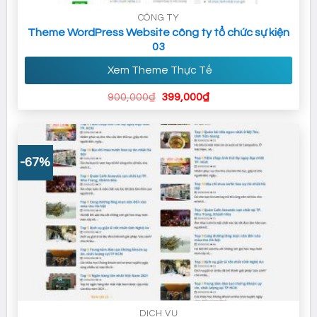
CÔNG TY
Theme WordPress Website công ty tổ chức sự kiện
03
Xem Theme Thực Tế
Giá
Giá
900,000
₫
399,000
₫
gốc
hiện
là:
tại
900,000₫.
là:
399,000₫.
-67%
DỊCH VỤ