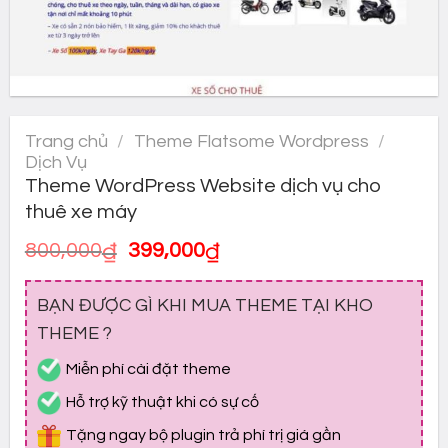
Trang chủ
/
Theme Flatsome Wordpress
/
Dịch Vụ
Theme WordPress Website dịch vụ cho
thuê xe máy
Giá
Giá
800,000
₫
399,000
₫
gốc
hiện
là:
tại
BẠN ĐƯỢC GÌ KHI MUA THEME TẠI KHO
800,000₫.
là:
399,000₫.
THEME ?
Miễn phí cài đặt theme
Hỗ trợ kỹ thuật khi có sự cố
Tặng ngay bộ plugin trả phí trị giá gần