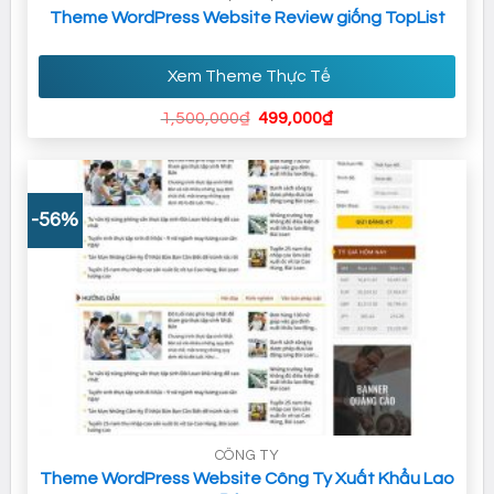
Theme WordPress Website Review giống TopList
Xem Theme Thực Tế
Giá
Giá
1,500,000
₫
499,000
₫
gốc
hiện
là:
tại
1,500,000₫.
là:
499,000₫.
-56%
CÔNG TY
Theme WordPress Website Công Ty Xuất Khẩu Lao