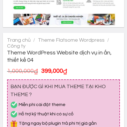
Trang chủ
/
Theme Flatsome Wordpress
/
Công ty
Theme WordPress Website dịch vụ in ấn,
thiết kế 04
Giá
Giá
1,000,000
₫
399,000
₫
gốc
hiện
là:
tại
BẠN ĐƯỢC GÌ KHI MUA THEME TẠI KHO
1,000,000₫.
là:
399,000₫.
THEME ?
Miễn phí cài đặt theme
Hỗ trợ kỹ thuật khi có sự cố
Tặng ngay bộ plugin trả phí trị giá gần