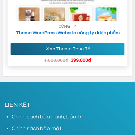
CÔNG TY
Theme WordPress Website công ty dược phẩm
Xem Theme Thực Tế
Giá
Giá
1,000,000
₫
399,000
₫
gốc
hiện
là:
tại
1,000,000₫.
là:
399,000₫.
LIÊN KẾT
Chính sách bảo hành, bảo trì
Chính sách bảo mật