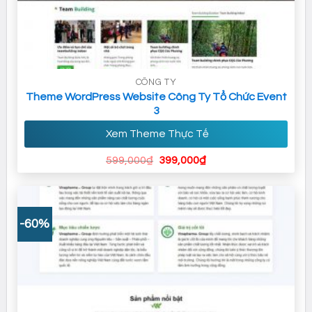
CÔNG TY
Theme WordPress Website Công Ty Tổ Chức Event
3
Xem Theme Thực Tế
Giá
Giá
599,000
₫
399,000
₫
gốc
hiện
là:
tại
599,000₫.
là:
399,000₫.
-60%