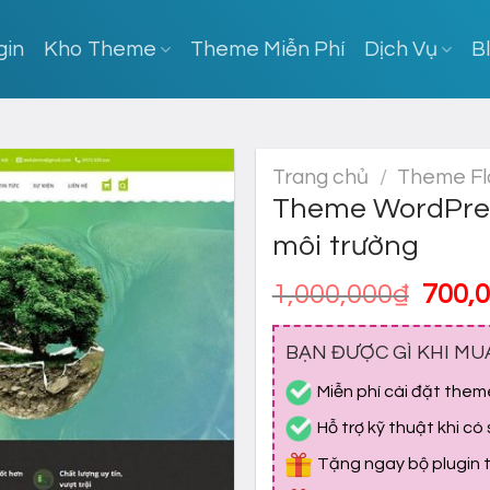
gin
Kho Theme
Theme Miễn Phí
Dịch Vụ
B
Trang chủ
/
Theme Fl
Theme WordPres
môi trường
Giá
1,000,000
₫
700,
gốc
là:
BẠN ĐƯỢC GÌ KHI MU
1,000
Miễn phí cài đặt them
Hỗ trợ kỹ thuật khi có
Tặng ngay bộ plugin tr