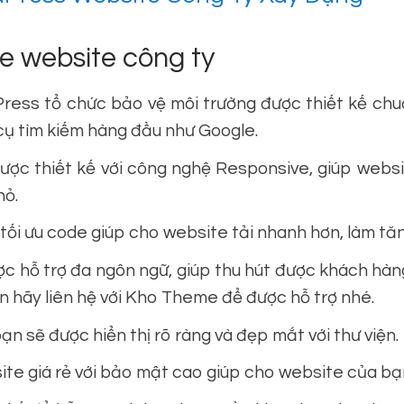
e website công ty
ss tổ chức bảo vệ môi trường được thiết kế chu
cụ tìm kiếm hàng đầu như Google.
c thiết kế với công nghệ Responsive, giúp websi
hỏ.
 tối ưu code giúp cho website tải nhanh hơn, làm tă
 hỗ trợ đa ngôn ngữ, giúp thu hút được khách hàng
ạn hãy liên hệ với Kho Theme để được hỗ trợ nhé.
 sẽ được hiển thị rõ ràng và đẹp mắt với thư viện.
te giá rẻ với bảo mật cao giúp cho website của bạn