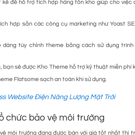
 kế để hỗ trợ tích hợp hàng tồn kho giúp cho việc
ch hợp sẵn các công cụ marketing như Yoast SE
 dàng tùy chỉnh theme bằng cách sử dụng trình
 bạn sẽ được Kho Theme hỗ trợ kỹ thuật miễn phí kh
eme Flatsome sạch an toàn khi sử dụng.
s Website Điện Năng Lượng Mặt Trời
 chức bảo vệ môi trường
 môi trường đang được bán với giá tốt nhất thị t