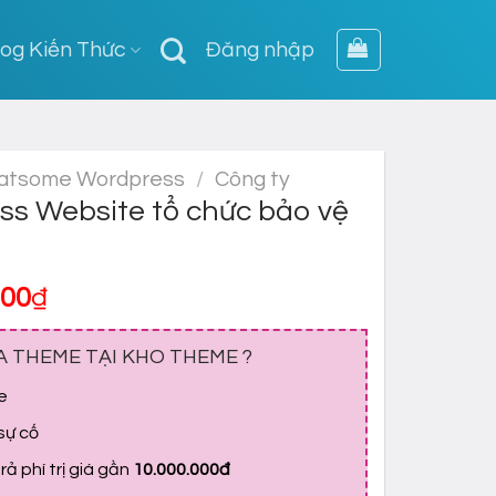
log Kiến Thức
Đăng nhập
atsome Wordpress
/
Công ty
s Website tổ chức bảo vệ
Giá
000
₫
hiện
tại
A THEME TẠI KHO THEME ?
,000₫.
là:
e
700,000₫.
 sự cố
ả phí trị giá gần
10.000.000đ