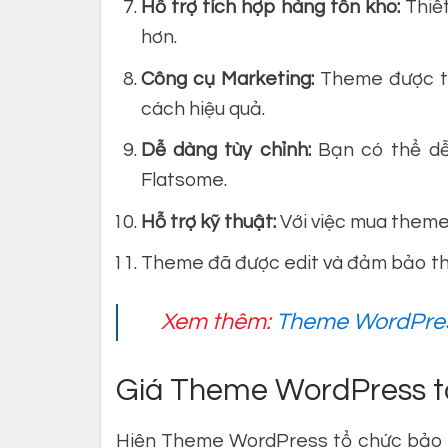
Hỗ trợ tích hợp hàng tồn kho:
Thiết
hơn.
Công cụ Marketing:
Theme được tí
cách hiệu quả.
Dễ dàng tùy chỉnh:
Bạn có thể dễ
Flatsome.
Hỗ trợ kỹ thuật:
Với việc mua theme,
Theme đã được edit và đảm bảo th
Xem thêm:
Theme WordPres
Giá Theme WordPress tổ
Hiện Theme WordPress tổ chức bảo vệ