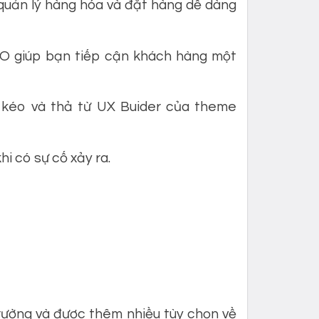
 quản lý hàng hóa và đặt hàng dễ dàng
O giúp bạn tiếp cận khách hàng một
 kéo và thả từ UX Buider của theme
i có sự cố xảy ra.
rường và được thêm nhiều tùy chọn về