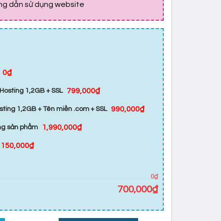
ớng dẫn sử dụng website
0₫
799,000₫
Hosting 1,2GB + SSL
990,000₫
sting 1,2GB + Tên miền .com + SSL
1,990,000₫
ăng sản phẩm
150,000₫
0₫
700,000
₫