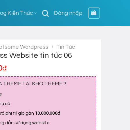
log Kiến Thức
Đăng nhập
atsome Wordpress
/
Tin Tức
 Website tin tức 06
Giá
0
₫
hiện
tại
A THEME TẠI KHO THEME ?
0₫.
là:
e
399,000₫.
 sự cố
ả phí trị giá gần
10.000.000đ
ớng dẫn sử dụng website