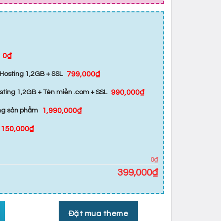
0₫
799,000₫
Hosting 1,2GB + SSL
990,000₫
sting 1,2GB + Tên miền .com + SSL
1,990,000₫
ăng sản phẩm
150,000₫
0₫
399,000
₫
Đặt mua theme