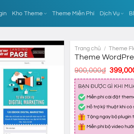
gin
Kho Theme
Theme Miễn Phí
Dịch Vụ
B
Trang chủ
/
Theme Fl
Theme WordPress
Giá
900,000
₫
399,00
gốc
là:
BẠN ĐƯỢC GÌ KHI MU
900,00
Miễn phí cài đặt them
Hỗ trợ kỹ thuật khi có
Tặng ngay bộ plugin tr
Miễn phí bộ video hư