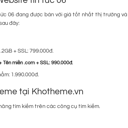
bsite tin tức 06
 06 đang được bán với giá tốt nhất thị trường và
sau đây:
.2GB + SSL: 799.000đ.
+ Tên miền .com + SSL: 990.000đ.
ẩm: 1.990.000đ.
theme tại Khotheme.vn
ăng tìm kiếm trên các công cụ tìm kiếm.