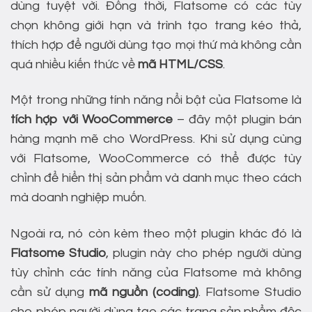
dùng tuyệt vời. Đồng thời, Flatsome có các tùy
chọn không giới hạn và trình tạo trang kéo thả,
thích hợp để người dùng tạo mọi thứ mà không cần
quá nhiều kiến thức về
mã HTML/CSS
.
Một trong những tính năng nổi bật của Flatsome là
tích hợp với WooCommerce
– đây một plugin bán
hàng mạnh mẽ cho WordPress. Khi sử dụng cùng
với Flatsome, WooCommerce có thể được tùy
chỉnh để hiển thị sản phẩm và danh mục theo cách
mà doanh nghiệp muốn.
Ngoài ra, nó còn kèm theo một plugin khác đó là
Flatsome Studio
, plugin này cho phép người dùng
tùy chỉnh các tính năng của Flatsome mà không
cần sử dụng
mã nguồn (coding)
. Flatsome Studio
cho phép người dùng tạo các trang sản phẩm độc