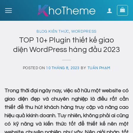
Skip
to
content
BLOG KIẾN THỨC
,
WORDPRESS
TOP 10+ Plugin thiết kế giao
diện WordPress hàng đầu 2023
POSTED ON
10 THÁNG 8, 2023
BY
TUẤN PHẠM
Trong thời đại ngày nay, việc sở hữu một website có
giao diện đẹp và chuyên nghiệp là điều rất cần
thiết để thu hút khách hàng truy cập và nâng cao
hiệu quả kkinh doanh. Tuy nhiên, không phải ai cũng
có kỹ năng và kiến thức tốt để thiết kế nên một
website chuyên nghiệp như vậy. Nên giải pháp tốt