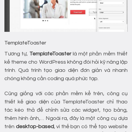
TemplateToaster
Tương tự,
TemplateToaster
là một phần mềm thiết
kế theme cho WordPress không đòi hỏi kỹ năng lập
trình. Quá trình tạo giao diện đơn giản và nhanh
chóng không cần coding quá phức tạp.
Cũng giống với các phần mềm kể trên, công cụ
thiết kế giao diện của TemplateToaster chỉ thao
tác kéo thả để chỉnh sửa các widget, tạo bảng,
thêm hình ảnh,… Ngoài ra, đây là một công cụ dựa
trên
desktop-based
, vì thế bạn có thể tạo website