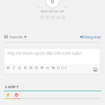
0
Đánh giá bài viết
Theo dõi
Đăng nhập
{}
[+]
0
GÓP Ý