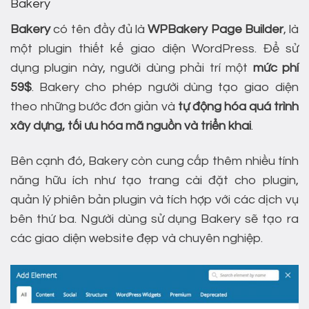
Bakery
Bakery
có tên đầy đủ là
WPBakery Page Builder
, là
một plugin thiết kế giao diện WordPress. Để sử
dụng plugin này, người dùng phải trí một
mức phí
59$
. Bakery cho phép người dùng tạo giao diện
theo những bước đơn giản và
tự động hóa quá trình
xây dựng, tối ưu hóa mã nguồn và triển khai
.
Bên cạnh đó, Bakery còn cung cấp thêm nhiều tính
năng hữu ích như tạo trang cài đặt cho plugin,
quản lý phiên bản plugin và tích hợp với các dịch vụ
bên thứ ba. Người dùng sử dụng Bakery sẽ tạo ra
các giao diện website đẹp và chuyên nghiệp.