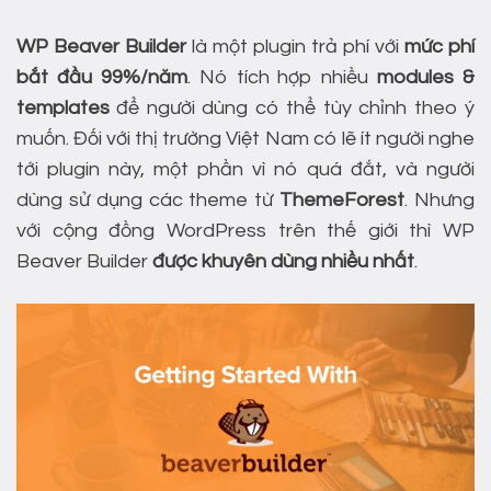
WP Beaver Builder
là một plugin trả phí với
mức phí
bắt đầu
99%/năm
. Nó tích hợp nhiều
modules &
templates
để người dùng có thể tùy chỉnh theo ý
muốn. Đối với thị trường Việt Nam có lẽ ít người nghe
tới plugin này, một phần vì nó quá đắt, và người
dùng sử dụng các theme từ
ThemeForest
. Nhưng
với cộng đồng WordPress trên thế giới thì WP
Beaver Builder
được khuyên dùng nhiều nhất
.