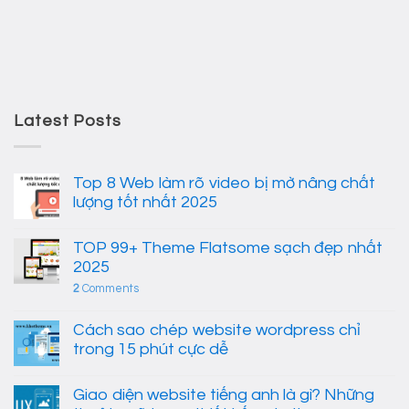
Latest Posts
Top 8 Web làm rõ video bị mờ nâng chất
lượng tốt nhất 2025
TOP 99+ Theme Flatsome sạch đẹp nhất
2025
2
Comments
Cách sao chép website wordpress chỉ
trong 15 phút cực dễ
Giao diện website tiếng anh là gì? Những