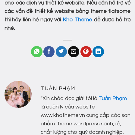
cho các dịch vụ thiết kế website.
Nếu cần hỗ trợ về
các vấn đề thiết kế website bằng theme flatsome
thì hãy liên hệ ngay với
Kho Theme
để được hỗ trợ
nhé.
TUẤN PHẠM
"Xin chào đọc giả! tôi là
Tuấn Phạm
là quản lý của website
www.khotheme.vn cung cấp các sản
phẩm theme wordpress sạch, rẻ,
chất lượng cho quý doanh nghiệp,