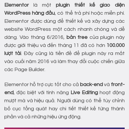
Elementor
là một
plugin thiết kế giao diện
WordPress hàng đầu
, có thể trả phí hoặc miễn phí.
Elementor được dùng để thiết kế và xây dựng các
website WordPress một cách nhanh chóng và dễ
dàng. Vào tháng 6/2016,
bản free
của plugin này
được giới thiệu và đến tháng 11 đã có hơn
100.000
lượt tải
. Đây cũng là tiền đề để plugin này ra mắt
vào cuối năm 2016 và làm thay đổi cuộc chiến giữa
các Page Builder.
Elementor hỗ trợ cực tốt cho cả
back-end
và
front-
end
, đặc biệt với tính năng
Live Editing
hoạt động
mượt mà và hiệu quả. Người dùng có thể tùy chỉnh
bố cục tổng quát hay chi tiết thiết kế từng thành
phần và cả những hiệu ứng động.