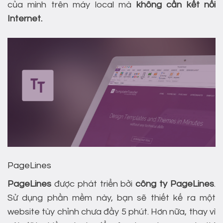
của mình trên máy local mà
không cần kết nối
Internet.
PageLines
PageLines
được phát triển bởi
công ty PageLines
.
Sử dụng phần mềm này, bạn sẽ thiết kế ra một
website tùy chỉnh chưa đầy 5 phút. Hơn nữa, thay vì